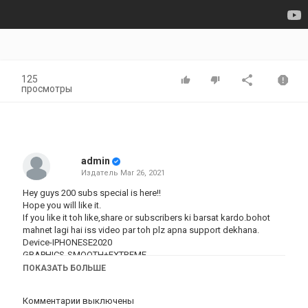
125
просмотры
admin
Издатель
Mar 26, 2021
Hey guys 200 subs special is here!!
Hope you will like it.
If you like it toh like,share or subscribers ki barsat kardo.bohot
mahnet lagi hai iss video par toh plz apna support dekhana.
Device-IPHONESE2020
GRAPHICS-SMOOTH+EXTREME
#pubg
ПОКАЗАТЬ БОЛЬШЕ
#pubgmobile
#pubgmontage
Комментарии выключены
#200subs