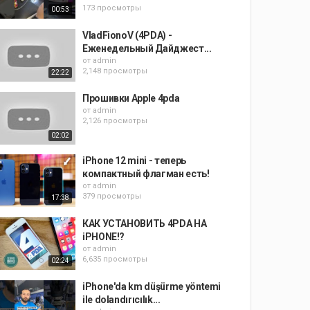
173 просмотры
00:53
VladFionoV (4PDA) -
Еженедельный Дайджест...
от
admin
2,148 просмотры
22:22
Прошивки Apple 4pda
от
admin
2,126 просмотры
02:02
iPhone 12 mini - теперь
компактный флагман есть!
от
admin
379 просмотры
17:38
КАК УСТАНОВИТЬ 4PDA НА
iPHONE!?
от
admin
6,635 просмотры
02:24
iPhone'da km düşürme yöntemi
ile dolandırıcılık...