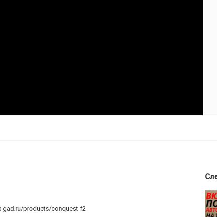
Сл
x-gad.ru/products/conquest-f2