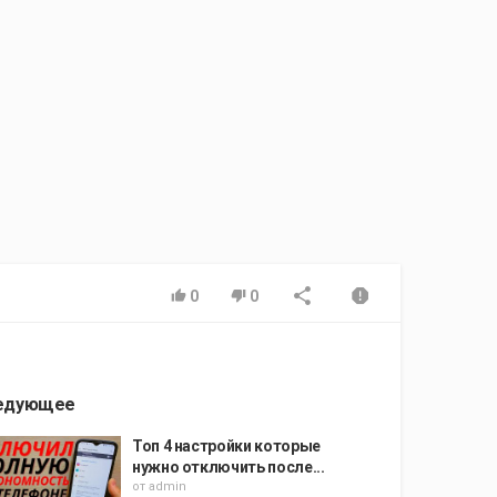
0
0
едующее
Топ 4 настройки которые
нужно отключить после...
от
admin