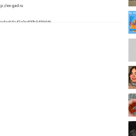
tp://ex-gad.ru
d/5cdeab5a42a0cd00b3459d46