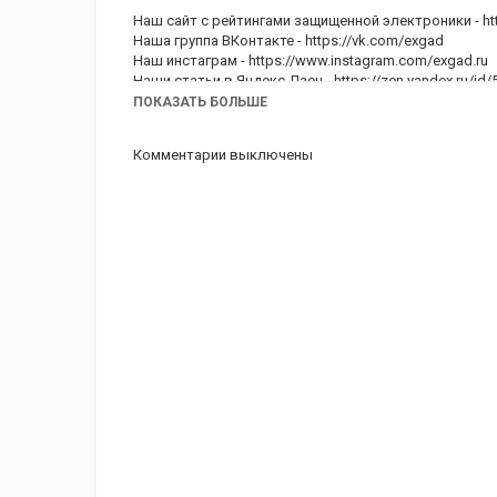
Наш сайт с рейтингами защищенной электроники -
ht
Наша группа ВКонтакте -
https://vk.com/exgad
Наш инстаграм -
https://www.instagram.com/exgad.ru
Наши статьи в Яндекс Дзен -
https://zen.yandex.ru/i
ПОКАЗАТЬ БОЛЬШЕ
Категория
iPhone 3GS обзор
Комментарии выключены