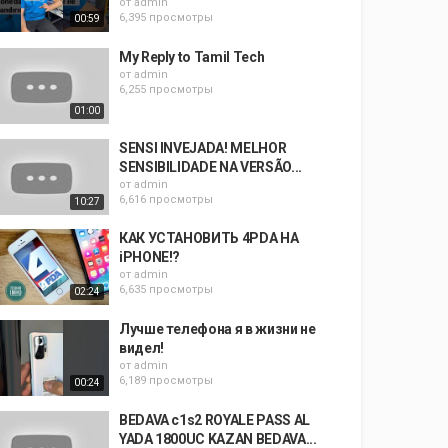
от
admin
6,395 просмотры
00:59
My Reply to Tamil Tech
от
admin
6,255 просмотры
01:00
SENSI INVEJADA! MELHOR
SENSIBILIDADE NA VERSÃO...
от
admin
6,616 просмотры
10:27
КАК УСТАНОВИТЬ 4PDA НА
iPHONE!?
от
admin
6,635 просмотры
02:24
Лучше телефона я в жизни не
видел!
от
admin
6,189 просмотры
00:24
BEDAVA c1s2 ROYALE PASS AL
YADA 1800UC KAZAN BEDAVA...