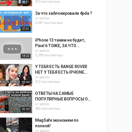
313 просмотры
08:37
За что заблокировали 4pda ?
от
admin
2,047 просмотры
07:01
iPhone 13 таким не будет,
Pixel 6 ТОЖЕ, ЗА ЧТО...
от
admin
2,239 просмотры
14:22
У ТЕБЯ ЕСТЬ RANGE ROVER
НЕТ У ТЕБЯ ЕСТЬ IPHONE...
от
admin
312 просмотры
03:30
ОТВЕТЫ НА САМЫЕ
ПОПУЛЯРНЫЕ ВОПРОСЫ О...
от
admin
382 просмотры
05:00
MagSafe экономим по
полной!
от
admin