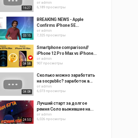
от
admin
6,189 просмотры
16:27
BREAKING NEWS - Apple
Confirms iPhone SE...
от
admin
7,325 просмотры
03:15
Smartphone comparison///
iPhone 12 Pro Max vs iPhone...
от
admin
907 просмотры
04:58
Сколько можно заработать
на socpublic? заработок в...
от
admin
6,073 просмотры
04:08
Лучший старт за долгое
ремня Соло выжившие на...
от
admin
6,026 просмотры
24:50