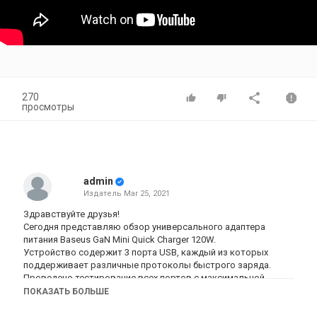
270
просмотры
admin
Издатель
Mar 25, 2021
Здравствуйте друзья!
Сегодня представляю обзор универсального адаптера
питания Baseus GaN Mini Quick Charger 120W.
Устройство содержит 3 порта USB, каждый из которых
поддерживает различные протоколы быстрого заряда.
Проведено тестирование всех портов с максимальной
нагрузкой, заявленной производителем.
ПОКАЗАТЬ БОЛЬШЕ
Подведены итоги.
Автор нашел 1 недостаток и 6 достоинств устройства.