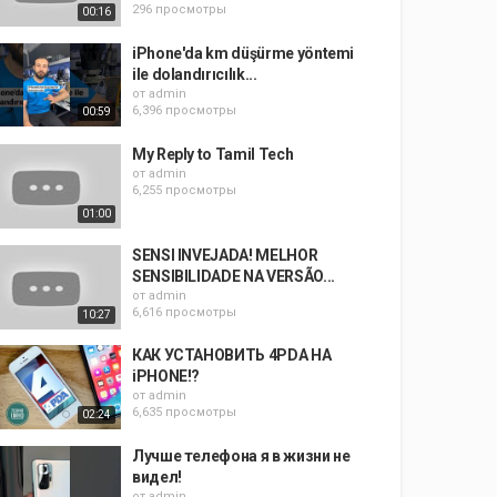
296 просмотры
00:16
iPhone'da km düşürme yöntemi
ile dolandırıcılık...
от
admin
6,396 просмотры
00:59
My Reply to Tamil Tech
от
admin
6,255 просмотры
01:00
SENSI INVEJADA! MELHOR
SENSIBILIDADE NA VERSÃO...
от
admin
6,616 просмотры
10:27
КАК УСТАНОВИТЬ 4PDA НА
iPHONE!?
от
admin
6,635 просмотры
02:24
Лучше телефона я в жизни не
видел!
от
admin