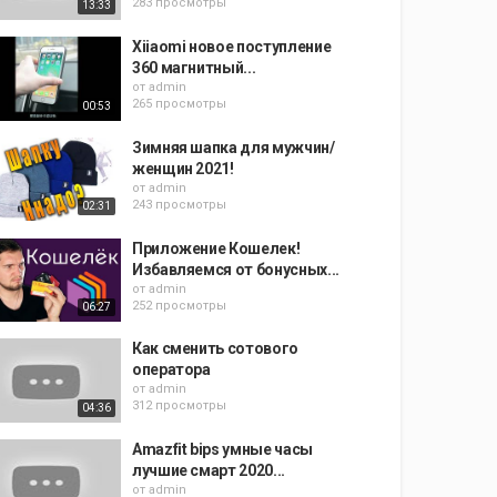
283 просмотры
13:33
Xiiaomi новое поступление
360 магнитный...
от
admin
265 просмотры
00:53
Зимняя шапка для мужчин/
женщин 2021!
от
admin
243 просмотры
02:31
Приложение Кошелек!
Избавляемся от бонусных...
от
admin
252 просмотры
06:27
Как сменить сотового
оператора
от
admin
312 просмотры
04:36
Amazfit bips умные часы
лучшие смарт 2020...
от
admin