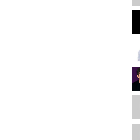
ытие» все детали вот здесь:
https://cutt.ly/karta_otkrytie
я карта с рассрочкой 0%! Все тонкости тут:
за заправки на АЗС и 5% за различные автоуслуги!! С
ff_drive
й ставке - РЕФЕНАНСИРОВАНИЕ ИПОТЕКИ!! ПОДРОБНЕЕ ПО
 ВТОРИЧНОГО! Заполняете анкету и в течении 5 МИНУТ
! Верните БОЛЬШИЕ ПРОЦЕНТЫ С ВАШИХ ПОКУПОК
ЛАЙКОМ, ЖМИТЕ НА КОЛОКОЛЬЧИК НА ГЛАВНОЙ СТРАНИЦЕ
 НОВЫХ ВИДЕО.