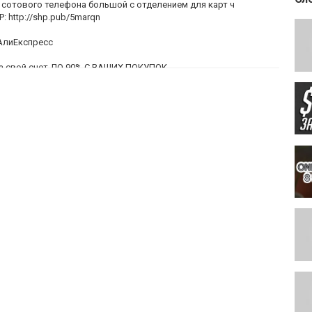
а сотового телефона большой с отделением для карт ч
Р:
http://shp.pub/5marqn
АлиЕкспресс
 на свой счет ДО 90% С ВАШИХ ПОКУПОК
ЕГИСТРАЦИЮ И НАЧАТЬ ВОЗВРАЩАТЬ ДЕНЬГИ ЗА ПОКУПКИ:
 ДЕНЬ РОЖДЕНИЯ
http://ali.pub/4fb8k6
итительное предложение от партнеров: