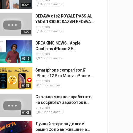
6,189 просмотры
00:24
BEDAVA c1s2 ROYALE PASS AL
YADA 1800UC KAZAN BEDAVA...
от
admin
6,189 просмотры
16:27
BREAKING NEWS - Apple
Confirms iPhone SE...
от
admin
7,325 просмотры
03:15
Smartphone comparison///
iPhone 12 Pro Max vs iPhone...
от
admin
907 просмотры
04:58
Сколько можно заработать
на socpublic? заработок в...
от
admin
6,073 просмотры
04:08
Лучший старт за долгое
ремня Соло выжившие на...