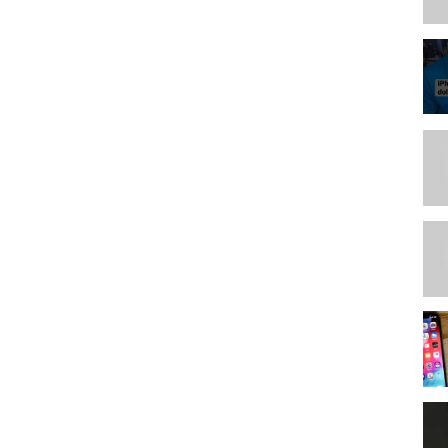
сс #лучшее_с_aliexpress #Aliexpress #китайские_товары
а сотового телефона большой с отделением для карт чехол для
м кошелек клатч Сумки через плечо ремни сумки