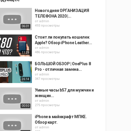
Новогодняя ОРГАНИЗАЦИЯ
ТЕЛЕФОНА 2020 |...
от
admin
493 просмотры
06:01
Стоит ли покупать кошелек
Apple? Обзор iPhone Leather...
от
admin
486 просмотры
11:29
БОЛЬШОЙ ОБЗОР | OnePlus 8
Pro - отличная замена...
от
admin
347 просмотры
26:14
Умные часы b57 для мужчин и
женщин...
от
admin
275 просмотры
00:50
iPhone в майнкрафт МПКЕ.
Обзор карт.
от
admin