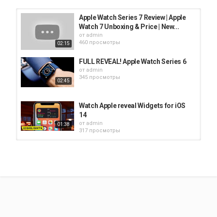
Apple Watch Series 7 Review | Apple
Watch 7 Unboxing & Price | New...
от
admin
460 просмотры
02:15
FULL REVEAL! Apple Watch Series 6
от
admin
345 просмотры
02:45
Watch Apple reveal Widgets for iOS
14
от
admin
01:38
317 просмотры
Sleep for Apple Watch: Here's the full
reveal
от
admin
02:19
411 просмотры
apple watch series 6 unboxing Hindi
and full review | apple watch series...
от
admin
14:58