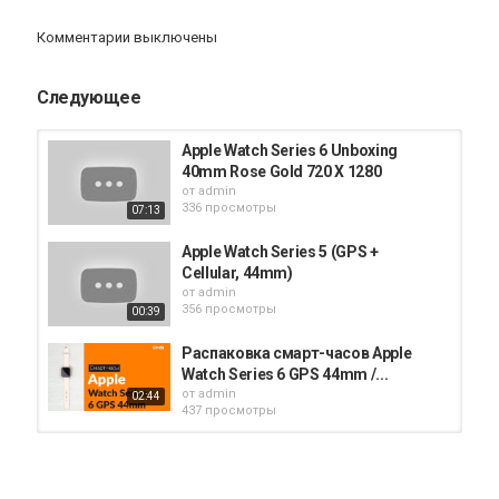
ЧТО В МОЕЙ КОСМЕТИЧКЕ , iPhone XR, Суши трындец
Комментарии выключены
https://youtu.be/dy5gyfRaEPQ
КАК ЖИВУТ НЕМЦЫ В ГЕРМАНИИ
Следующее
Категория
Apple Watch
Apple Watch Series 6 Unboxing
40mm Rose Gold 720 X 1280
от
admin
336 просмотры
07:13
Apple Watch Series 5 (GPS +
Cellular, 44mm)
от
admin
356 просмотры
00:39
Распаковка смарт-часов Apple
Watch Series 6 GPS 44mm /...
от
admin
02:44
437 просмотры
Apple Watch Series 5 Unboxing &
First Look - 44mm Stainless Steel...
от
admin