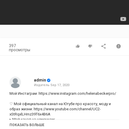
397
просмотры
admin
Издатель
Sep 17, 2020
Мой Инстаграм:
https://www.instagram.com/helenabeckerpro/
♡ Мой официальный канал на Ютубе про красоту, моду и
образ жизни:
https://www.youtube.com/channel/UC2-
xStRqxlLHmz39T6x4B6A
▸ Мой канал на немецком:
http://www.youtube.com/channel/UCvD4Eb6mEA-lGabbcKnCBhg
ПОКАЗАТЬ БОЛЬШЕ