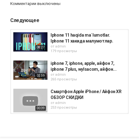
Комментарии выключены
Категория
iPhone X обзор
Следующее
Iphone 11 haqida ma´lumotlar.
Iphone 11 хакида малумотлар.
от
admin
08:27
179 просмотры
iphone 7, iphone, apple, айфон 7,
iphone 7 plus, wylsacom, айфон...
от
admin
02:59
265 просмотры
Смартфон Apple iPhone / Айфон XR
ОБЗОР СКИДКИ
от
admin
253 просмотры
00:39
Айфон 13 күтейін бе? 2021 жылы
қандай Айфон алған дұрыс...
от
admin
07:54
623 просмотры