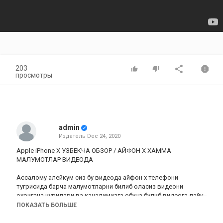
203
просмотры
admin
Издатель
Dec 24, 2020
Apple iPhone X УЗБЕКЧА ОБЗОР / АЙФОН Х ХАММА
МАЛУМОТЛАР ВИДЕОДА
Ассалому алейкум сиз бу видеода айфон х телефони
тугрисида барча малумотларни билиб оласиз видеони
охригача курилари ва каналимизга обуна булиб видеога лайк
босиб куйинг рахмат олдиндан
ПОКАЗАТЬ БОЛЬШЕ
#Айфон #обзор #turfahil