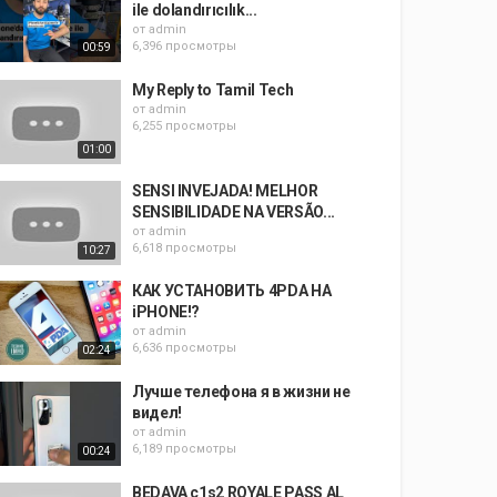
ile dolandırıcılık...
от
admin
6,396 просмотры
00:59
My Reply to Tamil Tech
от
admin
6,255 просмотры
01:00
SENSI INVEJADA! MELHOR
SENSIBILIDADE NA VERSÃO...
от
admin
6,618 просмотры
10:27
КАК УСТАНОВИТЬ 4PDA НА
iPHONE!?
от
admin
6,636 просмотры
02:24
Лучше телефона я в жизни не
видел!
от
admin
6,189 просмотры
00:24
BEDAVA c1s2 ROYALE PASS AL