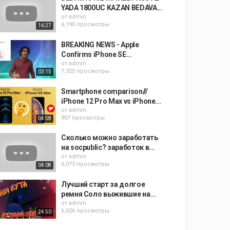
YADA 1800UC KAZAN BEDAVA...
от
admin
6,190 просмотры
16:27
BREAKING NEWS - Apple
Confirms iPhone SE...
от
admin
7,325 просмотры
03:15
Smartphone comparison///
iPhone 12 Pro Max vs iPhone...
от
admin
907 просмотры
04:58
Сколько можно заработать
на socpublic? заработок в...
от
admin
6,073 просмотры
04:08
Лучший старт за долгое
ремня Соло выжившие на...
от
admin
6,026 просмотры
24:50