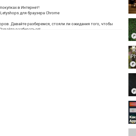
 покупках в Интернет!
Letyshops для браузера Chrome
бзоров. Давайте разберемся, стояли ли ожидания того, чтобы
Давайте разбираться!
X: https://drive.google.com/file/d/12dpDhpq8KAL8pADKU-
рнет (пользуемся сами): https://www.youtube.com/watch?
//youtu.be/Ubkd40-I5tE