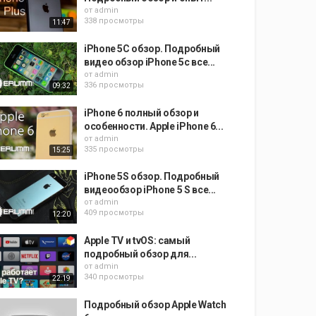
от
admin
338 просмотры
11:47
iPhone 5C обзор. Подробный
видео обзор iPhone 5с все...
от
admin
336 просмотры
09:32
iPhone 6 полный обзор и
особенности. Apple iPhone 6...
от
admin
335 просмотры
15:25
iPhone 5S обзор. Подробный
видеообзор iPhone 5 S все...
от
admin
409 просмотры
12:20
Apple TV и tvOS: самый
подробный обзор для...
от
admin
340 просмотры
22:19
Подробный обзор Apple Watch