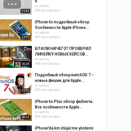
6
от
admin
304 просмотры
11:41
iPhone 6s подробный обзор.
Особенности Apple iPhone...
от
admin
381 просмотры
11:10
БП ИЛИ НИЧЕГО? ПРОВЕРИЛ
ЛИНЕЙКУ НОВЫХ КЕЙСОВ...
от
admin
346 просмотры
06:28
Подробный обзор watchOS 7 –
новые фишки для Apple...
от
admin
275 просмотры
20:12
iPhone 6s Plus обзор фаблета.
Все особенности Apple...
от
admin
402 просмотры
08:23
iPhone'da km düşürme yöntemi