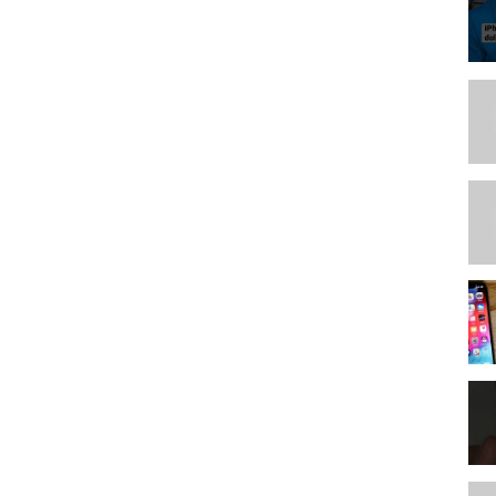
ужных технологиях на понятном языке. Наша команда с
н, планшет, ноутбук или фотоаппарат, ведь мы стараемся
аудиторией. Покупать или НЕ покупать? Это к нам! Спрашивайте
- с радостью на них ответим :)