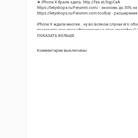
★ iPhone X брали здесь:
http://fas.st/3qpCaA
https://letyshops.ru/Ferumm.com/
- экономь до 30% на
https://letyshops.ru/Ferumm.com-toolbar
- расширение 
iPhone X ждали многие... ну во всяком случае его о
променять все свои сбережения на этот смартфон? 
ПОКАЗАТЬ БОЛЬШЕ
Полноразмерные примеры фото и видео Apple iPhone 
mBCc6d6lcZpxfk/view?usp=sharing
Комментарии выключены
★ Проверенный способ экономить на покупках в Инте
v=Gg_FDMNZdWY
★ Бесплатный посредник по покупкам в Китае:
https:
★
FERUMM.COM
на OLX:
https://www.olx.ua/list/user/605es/
http://olx.ua/list/user/zdjP/
http://olx.ua/list/user/1iZcw/
https://olx.ua/list/user/5URDA/
★ Помощь проекту (WebMoney):
RUB R205820868189
UAH U699849369829
USD Z095114908641