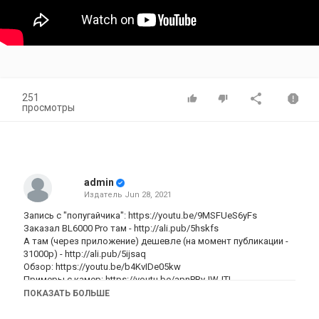
251
просмотры
admin
Издатель
Jun 28, 2021
Запись с "попугайчика":
https://youtu.be/9MSFUeS6yFs
Заказал BL6000 Pro там -
http://ali.pub/5hskfs
А там (через приложение) дешевле (на момент публикации -
31000р) -
http://ali.pub/5ijsaq
Обзор:
https://youtu.be/b4KvIDe05kw
Примеры с камер:
https://youtu.be/apnPRyJWJTI
Распаковка:
https://youtu.be/8faUMnOPNYA
ПОКАЗАТЬ БОЛЬШЕ
ИгроТэсТ:
https://youtu.be/TvmxChBeztk
АнТуТу:
https://youtu.be/ZcstnXvNDvI