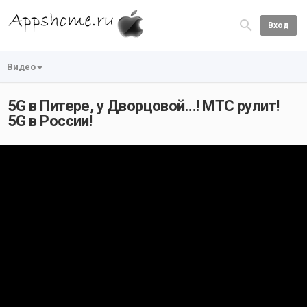
Вход
Видео
5G в Питере, у Дворцовой...! МТС рулит!
5G в России!