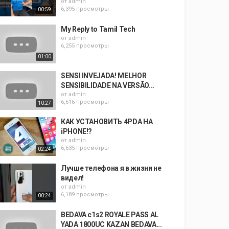
от
admin
6,395 просмотры
00:59
My Reply to Tamil Tech
от
admin
6,255 просмотры
01:00
SENSI INVEJADA! MELHOR
SENSIBILIDADE NA VERSÃO...
от
admin
6,616 просмотры
10:27
КАК УСТАНОВИТЬ 4PDA НА
iPHONE!?
от
admin
6,635 просмотры
02:24
Лучше телефона я в жизни не
видел!
от
admin
6,189 просмотры
00:24
BEDAVA c1s2 ROYALE PASS AL
YADA 1800UC KAZAN BEDAVA...