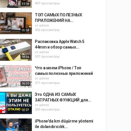
497 просмотры
11:18
ТОП САМЫХ ПОЛЕЗНЫХ
ПРИЛОЖЕНИЙ НА...
от
admin
302 просмотры
05:58
Распаковка Apple Watch 5
44mm и обзор самых...
от
admin
537 просмотры
18:56
Что в моем iPhone / Топ
самых полезных приложений
от
admin
271 просмотры
06:30
Это ОДНА ИЗ САМЫХ
ЗАТРАТНЫХ ФУНКЦИЙ для...
от
admin
205 просмотры
02:37
iPhone'da km düşürme yöntemi
ile dolandırıcılık...