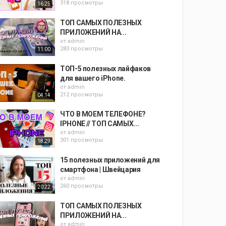
318 просмотры
16:25
ТОП САМЫХ ПОЛЕЗНЫХ
ПРИЛОЖЕНИЙ НА...
от
admin
283 просмотры
11:00
ТОП-5 полезных лайфаков
для вашего iPhone.
от
admin
212 просмотры
04:14
ЧТО В МОЕМ ТЕЛЕФОНЕ?
IPHONE // ТОП САМЫХ...
от
admin
301 просмотры
18:29
15 полезных приложений для
смартфона | Швейцария
от
admin
260 просмотры
20:22
ТОП САМЫХ ПОЛЕЗНЫХ
ПРИЛОЖЕНИЙ НА...
от
admin