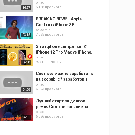
от
admin
6,188 просмотры
16:27
BREAKING NEWS - Apple
Confirms iPhone SE...
от
admin
7,325 просмотры
03:15
Smartphone comparison///
iPhone 12 Pro Max vs iPhone...
от
admin
907 просмотры
04:58
Сколько можно заработать
на socpublic? заработок в...
от
admin
6,073 просмотры
04:08
Лучший старт за долгое
ремня Соло выжившие на...
от
admin
6,026 просмотры
24:50