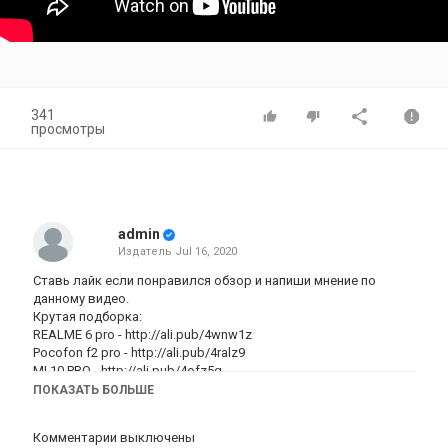
341
просмотры
admin
Издатель
Jul 16, 2020
Ставь лайк если понравился обзор и напиши мнение по
данному видео.
Крутая подборка:
REALME 6 pro -
http://ali.pub/4wnw1z
Pocofon f2 pro -
http://ali.pub/4ralz9
MI 10 PRO -
http://ali.pub/4ofz5g
REDMI NOTE 9 PRO -
http://ali.pub/4qve1g
ПОКАЗАТЬ БОЛЬШЕ
REDMI NOTE 9S -
http://ali.pub/4og07d
REDMI NOTE 8 PRO -
http://ali.pub/454cng
Комментарии выключены
REDMI NOTE 8 -
http://ali.pub/454bwt