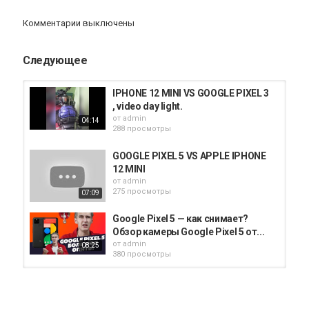
腳本：貝爾
攝影：靜香
Комментарии выключены
剪輯：島鯨工作室 - Luke
字幕：島鯨工作室 - Luke
監製：Emma、宇恩、蜜柑
Следующее
✨快加入我們的會員：https://supr.link/zZE8x
IPHONE 12 MINI VS GOOGLE PIXEL 3
【訂閱電獺少女 YouTube】
https://supr.link/o3WBV
, video day light.
【追蹤電獺少女 Instagram】
https://supr.link/nYIMY
от
admin
04:14
【按讚電獺少女 Facebook】
https://supr.link/VAZd6
288 просмотры
【電獺少女官方網站】
https://supr.link/AKiW8
GOOGLE PIXEL 5 VS APPLE IPHONE
12 MINI
Категория
от
admin
275 просмотры
iphone
07:09
Google Pixel 5 — как снимает?
Обзор камеры Google Pixel 5 от...
от
admin
08:25
380 просмотры
Google Pixel 6Pro vs iPhone 12 mini
от
admin
262 просмотры