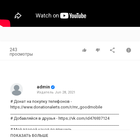
243
просмотры
admin
Издатель
Jun 28, 2021
# Донат на покупку телефонов -
https://www.donationalerts.com/r/mr_goodmobile
__________________________________________________________
# Добавляйся в друзья -
https://vk.com/id476937124
__________________________________________________________
# Мой второй канал подпишись -
https://www.youtube.com/channel/UCRb5PjWSxF6t4Y1PC1zVtVw?
ПОКАЗАТЬ БОЛЬШЕ