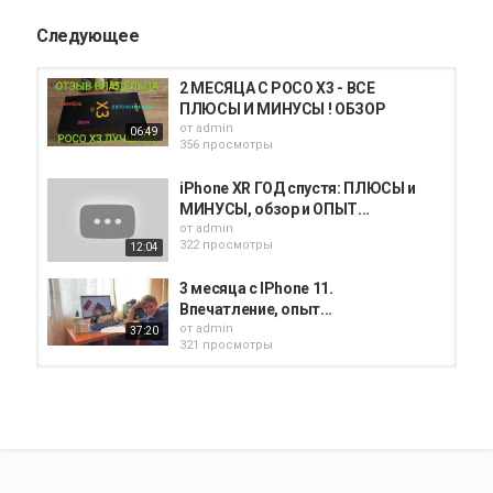
Следующее
2 МЕСЯЦА С POCO X3 - ВСЕ
ПЛЮСЫ И МИНУСЫ ! ОБЗОР
от
admin
06:49
356 просмотры
iPhone XR ГОД спустя: ПЛЮСЫ и
МИНУСЫ, обзор и ОПЫТ...
от
admin
322 просмотры
12:04
3 месяца с IPhone 11.
Впечатление, опыт...
от
admin
37:20
321 просмотры
Samsung S21 Ultra. Обзор и опыт
использования. УльтраФлагман...
от
admin
08:15
324 просмотры
Обзор Iphone 7 Plus в 2019 Стоит