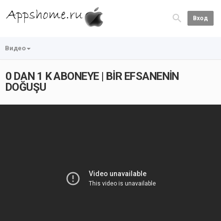
Вход
Видео
0 DAN 1 K ABONEYE | BİR EFSANENİN
DOĞUŞU