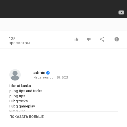
138
просмотры
admin
Издатель
Jun 28, 2021
Like at kanka
pubg tips and tricks
pubg tips
Pubg tricks
Pubg gameplay
Pubg kills
Pubg world record
ПОКАЗАТЬ БОЛЬШЕ
Pubg tutorial
Pubg conqueror