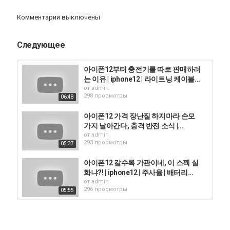
거기에 4G버전으로 보편성을 확보하고 무시무시한 가격 경쟁력을
갖춘
Комментарии выключены
아이폰 12의 새로운 소식은 아이폰을 기다리시는 분들뿐아니라
스마트폰을 좋아하시는 많은 분들의 가슴을 뛰게할만한 소식인것
같네요.
Следующее
아만은 여러분들이 IT, 스마트폰, 웨어러블기기에 대해
여러분들에게 도움이 될만한 소식들을 전해드리는 채널입니다.
아이폰12부터 충전기를 따로 판매하려
오늘 소식이 도움이 되셨다면 구독과 좋아요 댓글 부탁드립니다.
는 이유 | iphone12 | 라이트닝 케이블...
от
admin
아 그리고 알람설정도 해놓으시면 더욱 빨리 새소식을 접하실 수 있
298 просмотры
06:48
습니다.^^
아이폰12 가격 장난질 하지마라 손모
그럼 전 이만 안영~
가지 날아간다, 충격 반전 소식 |...
от
admin
Категория
293 просмотры
05:37
iphone
AppStore
iPhone 12
아이폰12 갈수록 가관이네, 이 스펙 실
화냐?! | iphone12 | 주사율 | 배터리...
от
admin
296 просмотры
05:55
아이폰12 미니 언박싱 리뷰 iphone12
mini white unboxing review
от
admin
03:47