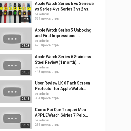
Apple Watch Series 6 vs Series 5
vs Series 4 vs Series 3 vs 2 vs...
от
admin
589 просмотры
07:09
Apple Watch Series 5 Unboxing
and First Impressions:...
от
admin
475 просмотры
06:28
Apple Watch Series 6 Stainless
Steel Review (1 month)...
от
admin
443 просмотры
07:55
User Review LK 6 Pack Screen
Protector for Apple Watch...
от
admin
394 просмотры
03:43
Como Foi Que Troquei Meu
APPLE Watch Séries 7 Pelo...
от
admin
235 просмотры
07:39