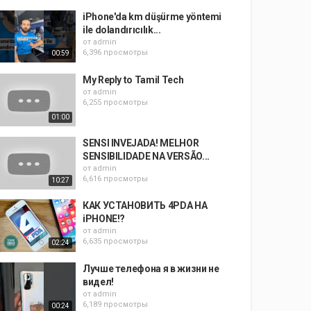
iPhone'da km düşürme yöntemi
ile dolandırıcılık...
от
admin
6,396 просмотры
00:59
My Reply to Tamil Tech
от
admin
6,255 просмотры
01:00
SENSI INVEJADA! MELHOR
SENSIBILIDADE NA VERSÃO...
от
admin
6,616 просмотры
10:27
КАК УСТАНОВИТЬ 4PDA НА
iPHONE!?
от
admin
6,635 просмотры
02:24
Лучше телефона я в жизни не
видел!
от
admin
6,189 просмотры
00:24