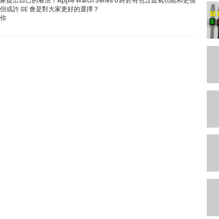
提出自己的看法！Apple Watch Series 6 終於有包含血氧功能和更強
效，但或許 SE 會是對大家更好的選擇？
合你
96b6vA/join