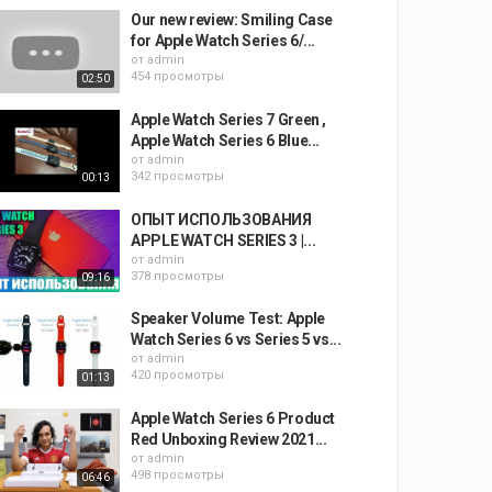
Our new review: Smiling Case
for Apple Watch Series 6/...
от
admin
454 просмотры
02:50
Apple Watch Series 7 Green ,
Apple Watch Series 6 Blue...
от
admin
342 просмотры
00:13
ОПЫТ ИСПОЛЬЗОВАНИЯ
APPLE WATCH SERIES 3 |...
от
admin
378 просмотры
09:16
Speaker Volume Test: Apple
Watch Series 6 vs Series 5 vs...
от
admin
420 просмотры
01:13
Apple Watch Series 6 Product
Red Unboxing Review 2021...
от
admin
498 просмотры
06:46