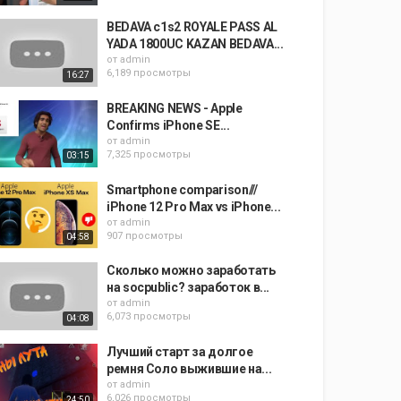
BEDAVA c1s2 ROYALE PASS AL
YADA 1800UC KAZAN BEDAVA...
от
admin
6,189 просмотры
16:27
BREAKING NEWS - Apple
Confirms iPhone SE...
от
admin
7,325 просмотры
03:15
Smartphone comparison///
iPhone 12 Pro Max vs iPhone...
от
admin
907 просмотры
04:58
Сколько можно заработать
на socpublic? заработок в...
от
admin
6,073 просмотры
04:08
Лучший старт за долгое
ремня Соло выжившие на...
от
admin
6,026 просмотры
24:50