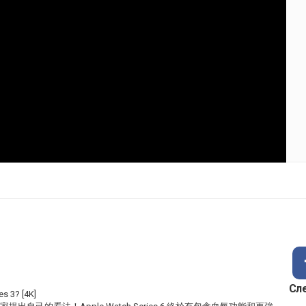
Сл
s 3? [4K]