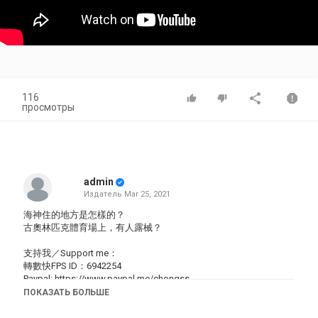
116
просмотры
admin
Издатель
Mar 25, 2021
海神住的地方是怎樣的？
古奧林匹克體育場上，有人露械？
支持我／Support me：
轉數快FPS ID：6942254
Paypal:
https://www.paypal.me/chongss
Patreon:
http://www.patreon.com/join/iamchongsan
ПОКАЗАТЬ БОЛЬШЕ
微信支付／支付寶: 於片尾截圖並掃碼
網上小店：http://www.chongs.co