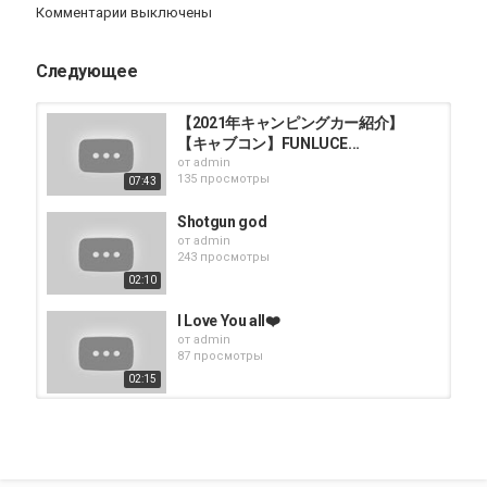
Комментарии выключены
加入頻道會員／Membership:
https://www.youtube.com/channel/UCsGqE-
IVUCwyyi_WRsvVLJg/join
Следующее
聯絡我／Contact me：
Instagram／抖音: iamchongsan
【2021年キャンピングカー紹介】
Facebook:
http://www.facebook.com/iamchongsan
【キャブコン】FUNLUCE...
微博／BiliBili: ChongSan沖先生
от
admin
Whatsapp: +852 6618 1816
135 просмотры
07:43
微信／WeChat: iamchongsan
Email:
imchongsan@gmail.com
Shotgun god
Telegram Channel: https://t.me/chongsan
от
admin
243 просмотры
攝錄器材／Photographic Equipment:
02:10
相機／Cameras: Canon EOS R6, M50
收音／Microphones: Rode NT1, Wireless Go, VideoMic NTG,
I Love You all❤️
Video Micro, Shure SM58s
от
admin
航拍／Drones: Dji Mavic Air, Dji Mini 2
87 просмотры
穩定器／Gimbal: Dji Ronin-SC
02:15
運動相機／Action Camera: GoPro Hero 7
手機／Smartphone: Apple iPhone 12 Pro
SMALLRIG MATTE BOX -
EVERYTHING YOU NEED TO KNOW
BGM Credit:
от
admin
13:18
That Slapper - Otis McDonald
230 просмотры