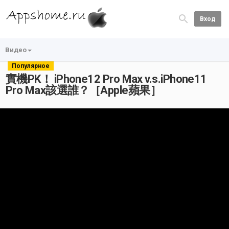
Вход
Видео
Популярное
實機PK！ iPhone12 Pro Max v.s.iPhone11
Pro Max該選誰？［Apple蘋果］