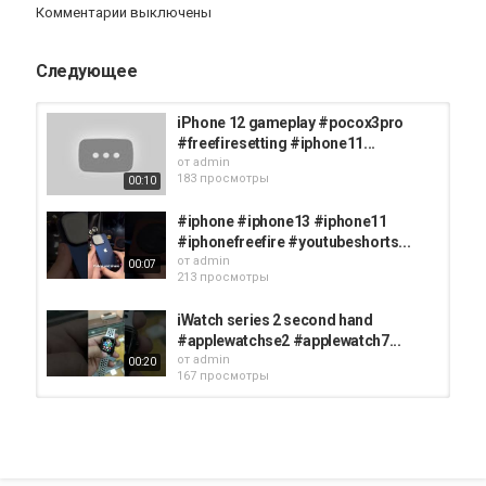
Комментарии выключены
現在Podcast也可以聽得到Tim哥的科技午報了
Apple
https://apple.co/2IupRwH
Следующее
Google
https://bit.ly/3hMfwMn
Spotify
https://spoti.fi/32ZflZS
iPhone 12 gameplay #pocox3pro
訂閱Tim哥生活副頻道⬇︎
#freefiresetting #iphone11...
http://bit.ly/36gDKs7
от
admin
加入頻道會員⬇︎
183 просмотры
00:10
http://bit.ly/2LoUuox
我的Line@生活圈⬇︎
#iphone #iphone13 #iphone11
@237mhhsl
#iphonefreefire #youtubeshorts...
訂閱3cTim哥主頻道⬇︎
от
admin
00:07
http://bit.ly/2MgPy4H
213 просмотры
訂閱Tim嫂頻道⬇︎
http://bit.ly/2PEnHMZ
iWatch series 2 second hand
訂閱眾點旅人頻道⬇︎
#applewatchse2 #applewatch7...
http://bit.ly/2QaY1vS
от
admin
00:20
訂閱Jade Lin林瑋婕頻道⬇︎
167 просмотры
http://bit.ly/2D2YK8O
Die For You ⚡ | iPhone12 60FPS
BGMI MONTAGE...
想知道更多3C第一手資訊？⬇
от
admin
【3cTim哥趨勢預測 系列】http://bit.ly/31y57M6
162 просмотры
03:59