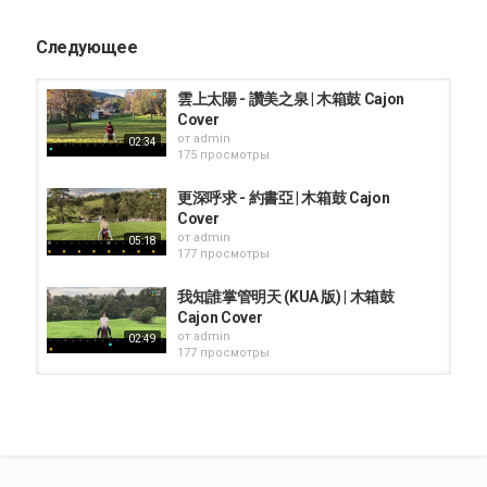
Следующее
雲上太陽 - 讚美之泉 | 木箱鼓 Cajon
Cover
от
admin
02:34
175 просмотры
更深呼求 - 約書亞 | 木箱鼓 Cajon
Cover
от
admin
05:18
177 просмотры
我知誰掌管明天 (KUA 版) | 木箱鼓
Cajon Cover
от
admin
02:49
177 просмотры
Back cover | flipkart freedom sale |
mobile back cover | flipkart review...
от
admin
04:42
416 просмотры