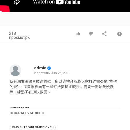
218
просмотры
admin
Издатель
Jun 28, 2021
我有朋友說很喜歡這首歌，所以這禮拜就為大家打約書亞的 "堅強
的愛"～ 這首歌裡面有一些打法數度比較快，需要一開始先慢慢
練，練熟了在加快數度～
Категория
ПОКАЗАТЬ БОЛЬШЕ
iphone
Комментарии выключены