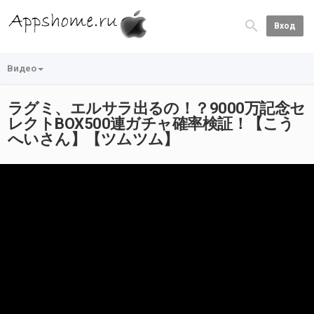
Вход
Видео
ラグミ、エルサラ出るの！？9000万記念セ
レクトBOX500連ガチャ確率検証！【こう
へいさん】【ツムツム】