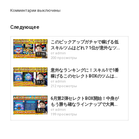
運営ではありませんマグカップなど↓
https://koheisan-ticket.com/collections/all
Комментарии выключены
応援チケットの詳細ページ↓
http://bit.do/fJjTo
Следующее
普段から応援して下っている方、本当にありがとうございます。
感謝のお品物を届けたい、感謝の気持ちで何か購入したいとご連
絡をちらほら頂きますので今回、応援チケットを作成致しまし
このピックアップガチャで稼げる低
た。
スキルツムはどれ？1位が意外なツ...
何も見返りはございませんが、よければページだけでも見てやっ
от
admin
17:16
てください！
200 просмотры
僕がバカみたいにオススメするガラスフィルム
意外なランキングに！スキル1で1番
NIMASO ガラスフィルム iPhoneSE第2世代用 iPhone8/7用2枚セッ
稼げるこのセレクトBOXのツムは...
ト
от
admin
19:57
https://amzn.to/2MQ7Xdj
212 просмотры
【3枚セット】Nimaso iPhone11 Pro Max/Xs Max（6.5 インチ）用
6月第2弾セレクトBOX開始！中身が
強化ガラスフィルム
もう勝ち確なラインナップで大興...
https://amzn.to/3brq43E
от
admin
13:12
199 просмотры
NIMASO iPhone 12 mini 用 強化 ガラスフィルム 2枚セット
https://amzn.to/39dR7wq
8月第2弾ピックアップガチャ開始！
ラスト賞のスキチケ回収はサマー...
その他機種のNIMASOおすすめガラスフィルムを見る
от
admin
12:06