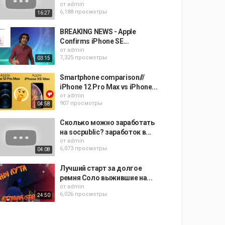
от
admin
6,188 просмотры
16:27
BREAKING NEWS - Apple
Confirms iPhone SE...
от
admin
7,325 просмотры
03:15
Smartphone comparison///
iPhone 12 Pro Max vs iPhone...
от
admin
907 просмотры
04:58
Сколько можно заработать
на socpublic? заработок в...
от
admin
6,073 просмотры
04:08
Лучший старт за долгое
ремня Соло выжившие на...
от
admin
6,026 просмотры
24:50