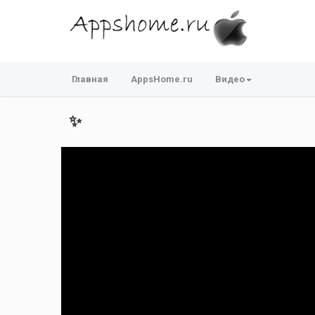
Главная
AppsHome.ru
Видео
✨