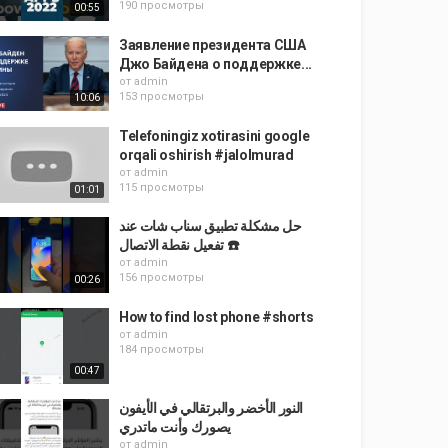
190 просмотры
00:55
Заявление президента США
Джо Байдена о поддержке...
от
admin
153 просмотры
10:06
Telefoningiz xotirasini google
orqali oshirish #jalolmurad
от
admin
115 просмотры
01:01
حل مشكلة تطبيق سناب شات عند
تفعيل نقطة الاتصال ☎️
от
admin
156 просмотры
00:26
How to find lost phone #shorts
от
admin
184 просмотры
00:47
النور الأخضر والبرتقالي في الأيفون
يصورك وأنت ماتدري
от
admin