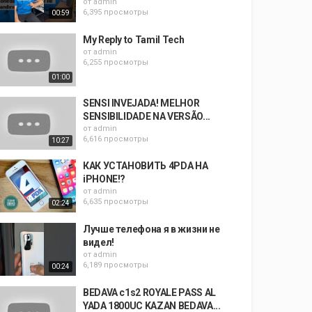
от
admin
6,395 просмотры
00:59
My Reply to Tamil Tech
от
admin
6,255 просмотры
01:00
SENSI INVEJADA! MELHOR
SENSIBILIDADE NA VERSÃO...
от
admin
6,616 просмотры
10:27
КАК УСТАНОВИТЬ 4PDA НА
iPHONE!?
от
admin
6,635 просмотры
02:24
Лучше телефона я в жизни не
видел!
от
admin
6,189 просмотры
00:24
BEDAVA c1s2 ROYALE PASS AL
YADA 1800UC KAZAN BEDAVA...