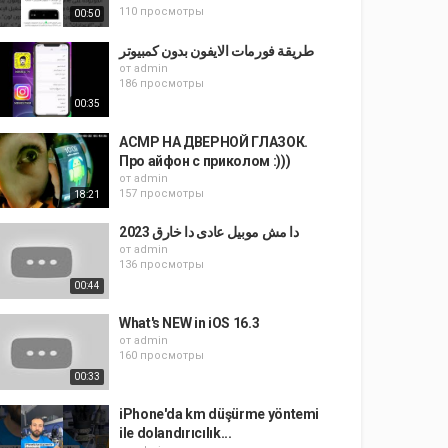
110 просмотры
00:50
طريقة فورمات الايفون بدون كمبيوتر
от
admin
186 просмотры
00:35
АСМР НА ДВЕРНОЙ ГЛАЗОК.
Про айфон с приколом :)))
от
admin
157 просмотры
18:21
دا مش موبيل عادى دا خارق 2023
от
admin
136 просмотры
00:44
What's NEW in iOS 16.3
от
admin
160 просмотры
00:33
iPhone'da km düşürme yöntemi
ile dolandırıcılık...