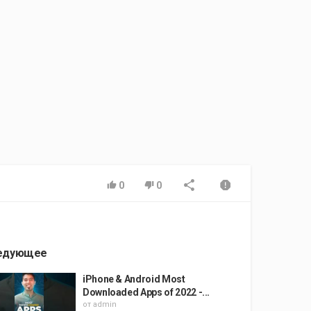
0
0
едующее
iPhone & Android Most
Downloaded Apps of 2022 -...
от
admin