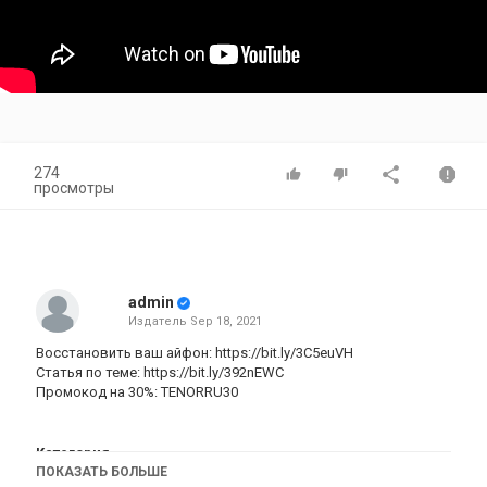
274
просмотры
admin
Издатель
Sep 18, 2021
Восстановить ваш айфон:
https://bit.ly/3C5euVH
Cтатья по теме:
https://bit.ly/392nEWC
Промокод на 30%: TENORRU30
Категория
ПОКАЗАТЬ БОЛЬШЕ
iphone
Apple
iPad
iMac
AppStore