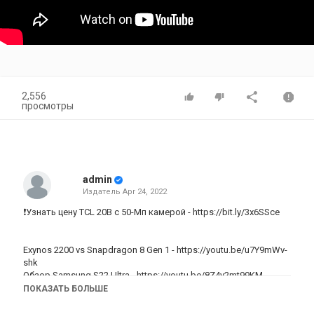
2,556
просмотры
admin
Издатель
Apr 24, 2022
❗Узнать цену TCL 20B с 50-Мп камерой -
https://bit.ly/3x6SSce
Exynos 2200 vs Snapdragon 8 Gen 1 -
https://youtu.be/u7Y9mWv-
shk
Обзор Samsung S22 Ultra -
https://youtu.be/8Z4y2mt99KM
Обзор Exynos 2200 и GOS в играх -
https://youtu.be/PNThl0XQiXI
ПОКАЗАТЬ БОЛЬШЕ
Сравнение S20 FE и S21 FE -
https://youtu.be/C46W8I-_4mo