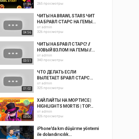
265 просмотры
01:36
ЧИТЫ НА BRAWL STARS ЧИТ
НА БРАВЛ СТАРС НА ГЕМЫ...
от
admin
326 просмотры
04:56
ЧИТЫ НА БРАВЛ СТАРС! //
НОВЫЙ ВЗЛОМ НА ГЕМЫ //...
от
admin
340 просмотры
03:51
ЧТО ДЕЛАТЬ ЕСЛИ
ВЫЛЕТАЕТ БРАВЛ СТАРС...
от
admin
325 просмотры
01:02
ХАЙЛАЙТЫ НА МОРТИСЕ |
HIGHLIGHTS MORTIS | TOP...
от
admin
326 просмотры
03:00
iPhone'da km düşürme yöntemi
ile dolandırıcılık...