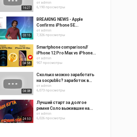
от
admin
6,190 просмотры
16:27
BREAKING NEWS - Apple
Confirms iPhone SE...
от
admin
7,326 просмотры
03:15
Smartphone comparison///
iPhone 12 Pro Max vs iPhone...
от
admin
907 просмотры
04:58
Сколько можно заработать
на socpublic? заработок в...
от
admin
6,073 просмотры
04:08
Лучший старт за долгое
ремня Соло выжившие на...
от
admin
6,026 просмотры
24:50