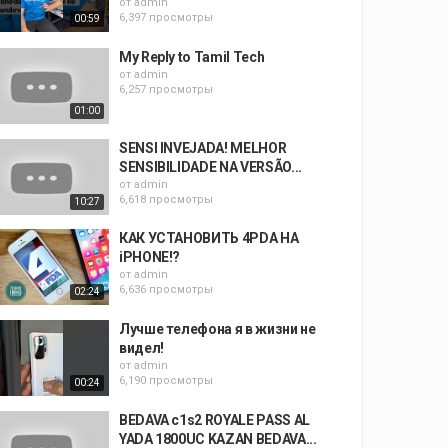
от
admin
6,397 просмотры
00:59
My Reply to Tamil Tech
от
admin
6,257 просмотры
01:00
SENSI INVEJADA! MELHOR
SENSIBILIDADE NA VERSÃO...
от
admin
6,618 просмотры
10:27
КАК УСТАНОВИТЬ 4PDA НА
iPHONE!?
от
admin
6,636 просмотры
02:24
Лучше телефона я в жизни не
видел!
от
admin
6,190 просмотры
00:24
BEDAVA c1s2 ROYALE PASS AL
YADA 1800UC KAZAN BEDAVA...