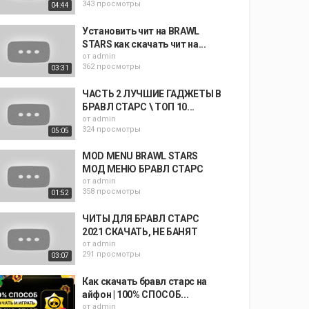
343 просмотры
04:44
Установить чит на BRAWL
STARS как скачать чит на...
от
admin
362 просмотры
03:31
ЧАСТЬ 2 ЛУЧШИЕ ГАДЖЕТЫ В
БРАВЛ СТАРС \ ТОП 10...
от
admin
324 просмотры
05:05
MOD MENU BRAWL STARS
МОД МЕНЮ БРАВЛ СТАРС
от
admin
358 просмотры
01:52
ЧИТЫ ДЛЯ БРАВЛ СТАРС
2021 СКАЧАТЬ, НЕ БАНЯТ
от
admin
291 просмотры
03:07
Как скачать бравл старс на
айфон | 100% СПОСОБ...
от
admin