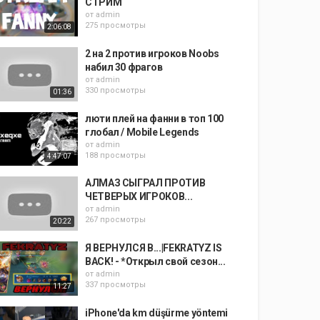
СТРИМ
от
admin
275 просмотры
2:06:08
2 на 2 против игроков Noobs
набил 30 фрагов
от
admin
330 просмотры
01:36
люти плей на фанни в топ 100
глобал / Mobile Legends
от
admin
188 просмотры
4:47:07
АЛМАЗ СЫГРАЛ ПРОТИВ
ЧЕТВЕРЫХ ИГРОКОВ...
от
admin
267 просмотры
20:22
Я ВЕРНУЛСЯ В...|FEKRATYZ IS
BACK! - *Открыл свой сезон...
от
admin
337 просмотры
11:27
iPhone'da km düşürme yöntemi