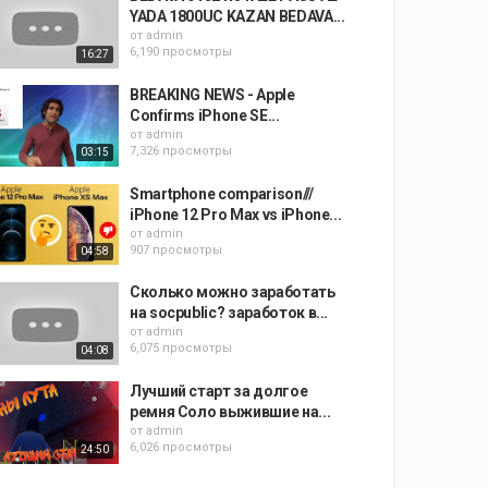
YADA 1800UC KAZAN BEDAVA...
от
admin
6,190 просмотры
16:27
BREAKING NEWS - Apple
Confirms iPhone SE...
от
admin
7,326 просмотры
03:15
Smartphone comparison///
iPhone 12 Pro Max vs iPhone...
от
admin
907 просмотры
04:58
Сколько можно заработать
на socpublic? заработок в...
от
admin
6,075 просмотры
04:08
Лучший старт за долгое
ремня Соло выжившие на...
от
admin
6,026 просмотры
24:50