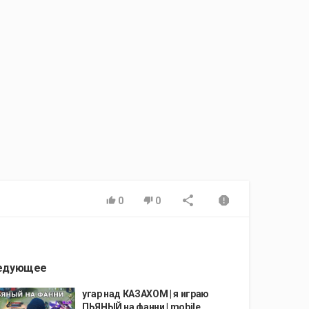
0
0
едующее
угар над КАЗАХОМ | я играю
ПЬЯНЫЙ на фанни | mobile...