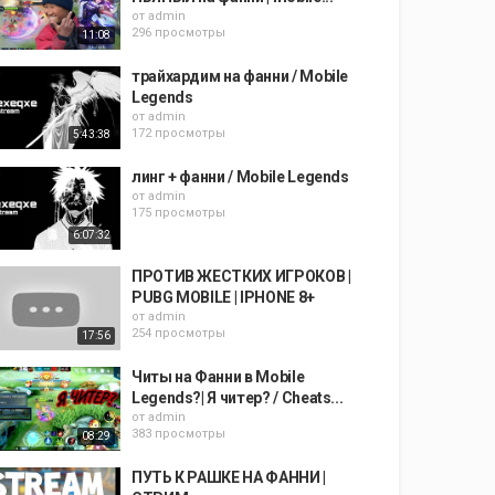
от
admin
296 просмотры
11:08
трайхардим на фанни / Mobile
Legends
от
admin
172 просмотры
5:43:38
линг + фанни / Mobile Legends
от
admin
175 просмотры
6:07:32
ПРОТИВ ЖЕСТКИХ ИГРОКОВ |
PUBG MOBILE | IPHONE 8+
от
admin
254 просмотры
17:56
Читы на Фанни в Mobile
Legends?| Я читер? / Cheats...
от
admin
383 просмотры
08:29
ПУТЬ К РАШКЕ НА ФАННИ |