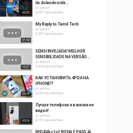
ile dolandırıcılık...
от
admin
6,397 просмотры
00:59
My Reply to Tamil Tech
от
admin
6,257 просмотры
01:00
SENSI INVEJADA! MELHOR
SENSIBILIDADE NA VERSÃO...
от
admin
6,618 просмотры
10:27
КАК УСТАНОВИТЬ 4PDA НА
iPHONE!?
от
admin
6,636 просмотры
02:24
Лучше телефона я в жизни не
видел!
от
admin
6,191 просмотры
00:24
BEDAVA c1s2 ROYALE PASS AL