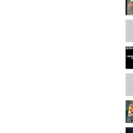
, bosston gaming, mobilelegends, млбб, мобайл легендс, бостон
mobile legends new hero, benedetta mobile legends, bosston mlbb,
nny moments, мета мобла, social-contest, new hero mobile legends,
ot mobile legends, new hero ml, ml wtf, video game, gameplay
ameplay, no commentary, let's play, playthrough, walkthrough, trailer,
o mobile legends, benedetta new hero, бостон млбб, tapgameplay, ios,
 mobile legends: bang bang game, mobile legend wtf, mobile legend
d, gusion, mobile legends cinema, new hero mathilda swift plume,
legend, x god gaming, gaming with x god, mobile legends: bang
gh playlist, mobile legends: bang bang gameplay, mobile legends:
bile legends giveaway, пакито, mlc, пакито млбб, пакито мобайл
, iphone, paquito gameplay, new hero, бостон, mobile legends new
paquito, new hero fighter, paquito new hero, new hero ml paquito,
mlbb, best mages mlbb, mobile legends gaming, new skins, badang
ro, free skin, new event, taibak player, badang best moments, gosu
l, game music, cinematic, mathilda gameplay, new hero gameplay,
obile legends prank, elgin, prq jessnolimit lemon tuturu, ml leak, oa
s, mobile legends new skin, mobile legends patch notes, free bedava
t scenes, dyrroth build and gear, dyrroth tips and tricks, dyrroth
new hero dyrroth, cheats hile, mobile legends bang bang new hero
ile legends dyrroth, dyrroth vs badang, badang vs dyrroth, mobile