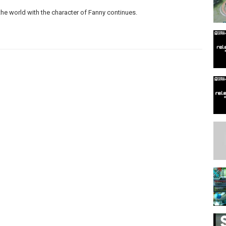
he world with the character of Fanny continues.
 продолжается мой путь до топ 1 мира на персонаже Фанни.