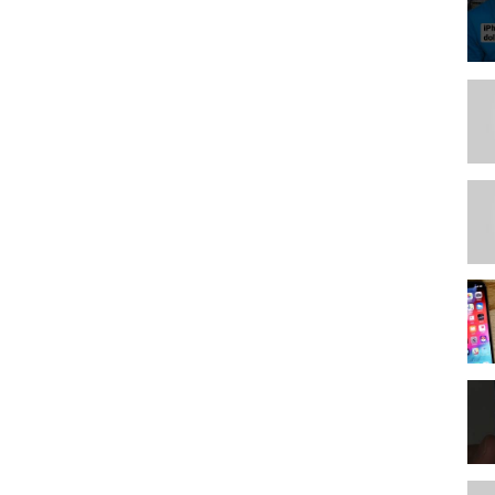
 магов млбб, dyrroth, one on ine battle mlbb, тактики игры за магов
ds bang bang new hero, lancelot freestyle kill, gemik items hero,
ps tricks best, badang best build, топ магов млбб, strongest fighter to
lance, млбб маги, lancelot ml, lancelot vs haya, lancelot carry the
айл легендс, mobile legends, фанни mobile legends, мета mobile legends, как играет
nds, NoobQueen mobile legends, лучшая фанни mobile legends,
, халява mobile legends, рачина mobile legends, Билд, сборка,
nd, mobile legends bang bang, топ гайд, mobile legends новый
uild, Тесты, Tests, MLFacts, MLФакты, Аналитика, Зверько,
ь на фанни, как летать на фанни, мобюайл легендс, mlbb, обучалка
ny mobile legends, ХендКам, handcam, эксклюзив, Гайд, как
 mobile legends, skylark, fanny, топ 1 фанни, обзор, монтаж
, фанни топ, фанни топ 1, фанни топ мира, фанни топ 1
оп мира фанни.