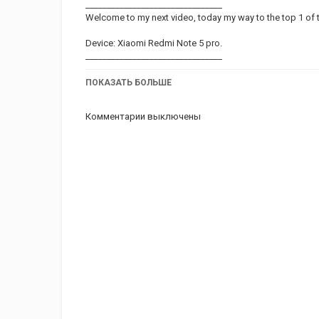
________________________________
Welcome to my next video, today my way to the top 1 of t
Device: Xiaomi Redmi Note 5 pro.
________________________________
ПОКАЗАТЬ БОЛЬШЕ
________________________________
Добро пожаловать на моё очередное видео, сегодня
Комментарии выключены
Девайс: Xiaomi Redmi Note 5 pro.
________________________________