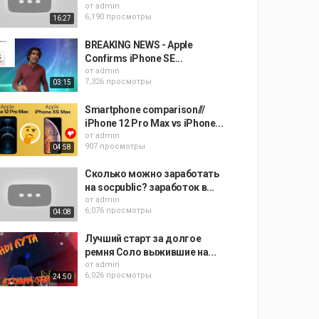
от
admin
6,190 просмотры
16:27
BREAKING NEWS - Apple
Confirms iPhone SE...
от
admin
7,326 просмотры
03:15
Smartphone comparison///
iPhone 12 Pro Max vs iPhone...
от
admin
907 просмотры
04:58
Сколько можно заработать
на socpublic? заработок в...
от
admin
6,076 просмотры
04:08
Лучший старт за долгое
ремня Соло выжившие на...
от
admin
6,026 просмотры
24:50