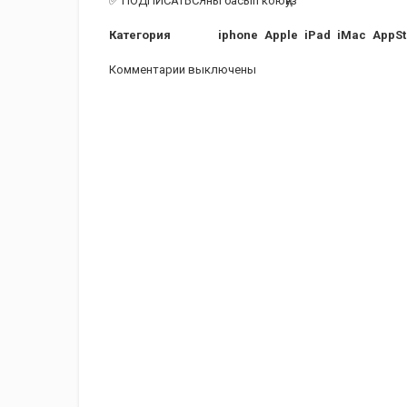
✅ ПОДПИСАТЬСЯны басып коюңуз
Категория
iphone
Apple
iPad
iMac
AppSt
Комментарии выключены