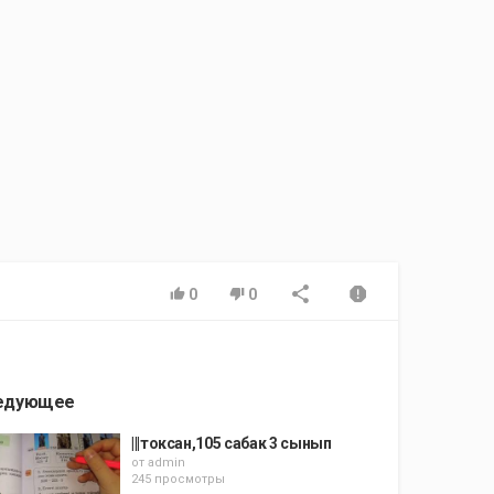
0
0
едующее
|||токсан,105 сабак 3 сынып
от
admin
245 просмотры