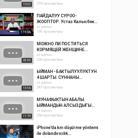
279 просмотры
10:22
ПАЙДАЛУУ СУРОО-
ЖООПТОР. Устаз Калысбек...
от
admin
195 просмотры
1:11:06
МОЖНО ЛИ ПОСТИТЬСЯ
КОРМЯЩЕЙ ЖЕНЩИНЕ...
от
admin
226 просмотры
05:45
ЫЙМАН - БАКТЫЛУУЛУКТУН
4 ШАРТЫ. СУННАНЫ...
от
admin
247 просмотры
13:56
МУНАФЫКТЫН АБАЛЫ.
ЫЙМАНДЫН АЛСЫЗДЫГЫ...
от
admin
256 просмотры
11:19
iPhone'da km düşürme yöntemi
ile dolandırıcılık...