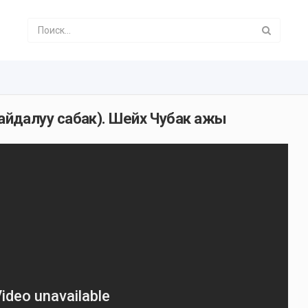
йдалуу сабак). Шейх Чубак ажы