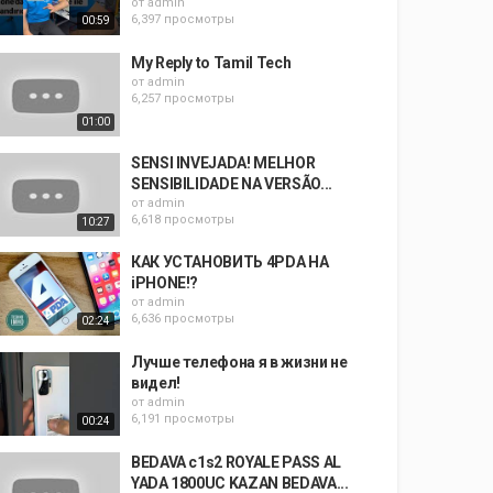
от
admin
6,397 просмотры
00:59
My Reply to Tamil Tech
от
admin
6,257 просмотры
01:00
SENSI INVEJADA! MELHOR
SENSIBILIDADE NA VERSÃO...
от
admin
6,618 просмотры
10:27
КАК УСТАНОВИТЬ 4PDA НА
iPHONE!?
от
admin
6,636 просмотры
02:24
Лучше телефона я в жизни не
видел!
от
admin
6,191 просмотры
00:24
BEDAVA c1s2 ROYALE PASS AL
YADA 1800UC KAZAN BEDAVA...