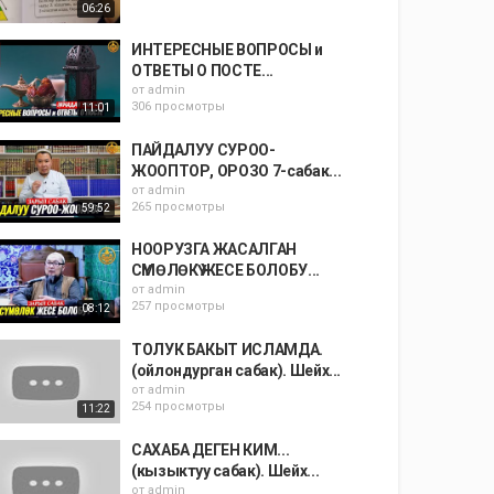
06:26
ИНТЕРЕСНЫЕ ВОПРОСЫ и
ОТВЕТЫ О ПОСТЕ...
от
admin
306 просмотры
11:01
ПАЙДАЛУУ СУРОО-
ЖООПТОР, ОРОЗО 7-сабак...
от
admin
265 просмотры
59:52
НООРУЗГА ЖАСАЛГАН
СҮМӨЛӨКҮ ЖЕСЕ БОЛОБУ...
от
admin
257 просмотры
08:12
ТОЛУК БАКЫТ ИСЛАМДА.
(ойлондурган сабак). Шейх...
от
admin
254 просмотры
11:22
САХАБА ДЕГЕН КИМ...
(кызыктуу сабак). Шейх...
от
admin