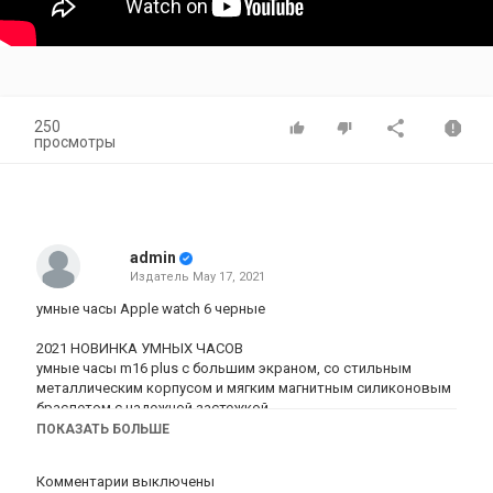
250
просмотры
admin
Издатель
May 17, 2021
умные часы Apple watch 6 черные
2021 НОВИНКА УМНЫХ ЧАСОВ
умные часы m16 plus с большим экраном, со стильным
металлическим корпусом и мягким магнитным силиконовым
браслетом с надежной застежкой.
ПОКАЗАТЬ БОЛЬШЕ
Цвета:
- Розовый
Комментарии выключены
- Синий