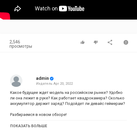
2,546
просмотры
admin
Издатель
Apr 20, 2022
Какое будущее ждет модель на российском рынке? Удобно
ли она лежит в руке? Как работает квадрокамера? Сколько
аккумулятор держит заряд? Подойдет ли девайс геймерам?
Разбираемся в новом обзоре!
Смартфон honor x8 обзор 6+128GB Midnight Black (5109ACXU):
ПОКАЗАТЬ БОЛЬШЕ
https://www.eldorado.ru/cat/detail/smartfon-honor-x8-6-128gb-
midnight-black-5109acxu/?