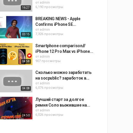
от
admin
6,190 просмотры
16:27
BREAKING NEWS - Apple
Confirms iPhone SE...
от
admin
7,326 просмотры
03:15
Smartphone comparison///
iPhone 12 Pro Max vs iPhone...
от
admin
907 просмотры
04:58
Сколько можно заработать
на socpublic? заработок в...
от
admin
6,076 просмотры
04:08
Лучший старт за долгое
ремня Соло выжившие на...
от
admin
6,026 просмотры
24:50