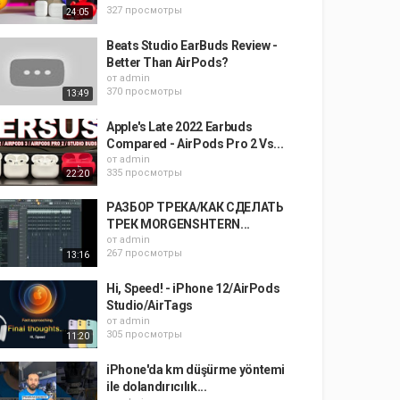
327 просмотры
24:05
Beats Studio EarBuds Review -
Better Than AirPods?
от
admin
370 просмотры
13:49
Apple's Late 2022 Earbuds
Compared - AirPods Pro 2 Vs...
от
admin
335 просмотры
22:20
РАЗБОР ТРЕКА/КАК СДЕЛАТЬ
ТРЕК MORGENSHTERN...
от
admin
267 просмотры
13:16
Hi, Speed! - iPhone 12/AirPods
Studio/AirTags
от
admin
305 просмотры
11:20
iPhone'da km düşürme yöntemi
ile dolandırıcılık...