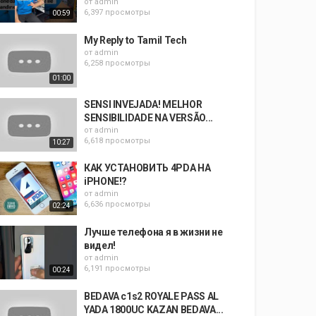
от
admin
6,397 просмотры
00:59
My Reply to Tamil Tech
от
admin
6,258 просмотры
01:00
SENSI INVEJADA! MELHOR
SENSIBILIDADE NA VERSÃO...
от
admin
6,618 просмотры
10:27
КАК УСТАНОВИТЬ 4PDA НА
iPHONE!?
от
admin
6,636 просмотры
02:24
Лучше телефона я в жизни не
видел!
от
admin
6,191 просмотры
00:24
BEDAVA c1s2 ROYALE PASS AL
YADA 1800UC KAZAN BEDAVA...