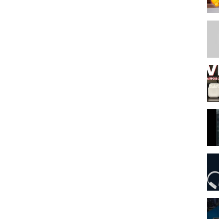
сведение в fl 20, как сделать бит в стиле?, урок fl studio, type
как установить пресеты в serum, топ плагинов для сведения, топ
ть пресеты в серум, как установить плагины в fl studio, как
how to mix rap beats, mixing hip hop beats, rap beat mixing tutorial,
to, fl studio secrets, secret, fl studio 20 secrets, fl studio 12 secrets,
to make your drums knock, fl studio secret tips, fl studio secret sauce,
ля новичков, для новичков, школа битмейкинга 808, фл студио с
л, как написать бит в фл студио 20, how to edm, fl studio mixing,
 studio, fl studio 20 tips, fl studio mixing tutorial, how to fl studio,
тудио, какую программу выбрать, писать музыку новичку, фл
l vs ableton, fl studio vs ableton live, программы для написания
, как пользоваться fl studio 20, fl studio 20 какую версию лучше
rsus fl studio, how to mix edm, школа, бесплатный бит, домашняя
голос, how to use the loop feature, айвай битс, сведение вокала,
o, automation clip fl studio 20, automation in fl studio 20, how to
l studio 20, automation fl studio 20, automation clips fl studio 20,
 beatmaking fl studio, фонк fl studio, фонк, phonk, phonk fl studio
ap, memphis, пимем минус fl studio, туториал fl studio, fl studio 20
o, мемфис рэп, мемфис, how to add automation clips in fl studio 20,
ны для фрукта, fl studio 20.6, скины для fl 20.7, fl skins free