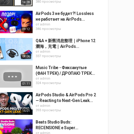
380 просмотры
14:28
AirPods 3 не будет?! Lossless
не работает на AirPods...
от
admin
346 просмотры
09:12
Q&A + 新舊消息整理｜iPhone 12
瀏海，充電｜AirPods...
от
admin
337 просмотры
08:06
Music Tribe - Фиксанутые
(ФАН ТРЕК) / ДРОПАЮ ТРЕК...
от
admin
324 просмотры
01:11
AirPods Studio & AirPods Pro 2
— Reacting to Next-Gen Leak...
от
admin
393 просмотры
16:01
Beats Studio Buds:
RECENSIONE e Super...
от
admin