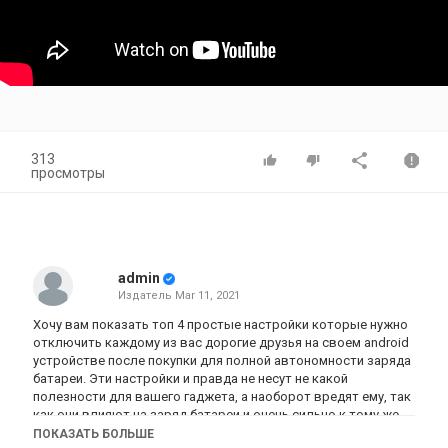
313
просмотры
admin
Издатель
Mar 11, 2021
Хочу вам показать топ 4 простые настройки которые нужно
отключить каждому из вас дорогие друзья на своем android
устройстве после покупки для полной автономности заряда
батареи. Эти настройки и правда не несут не какой
полезности для вашего гаджета, а наоборот вредят ему, так
как они влияют на заряд батареи и очень сильно к тому же.
Надеюсь мое видео поможет вам добиться полной
ПОКАЗАТЬ БОЛЬШЕ