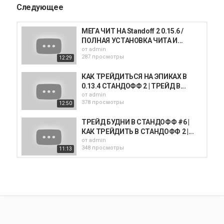
Следующее
МЕГА ЧИТ НА Standoff 2 0.15.6 /
ПОЛНАЯ УСТАНОВКА ЧИТА И...
от
admin
287 просмотры
12:29
КАК ТРЕЙДИТЬСЯ НА ЭПИКАХ В
0.13.4 СТАНДОФФ 2 | ТРЕЙД В...
от
admin
378 просмотры
12:50
ТРЕЙД БУДНИ В СТАНДОФФ #6 |
КАК ТРЕЙДИТЬ В СТАНДОФФ 2 |...
от
admin
348 просмотры
11:13
Демка стандофф 2 | стандофф 2 |
standoff 2 | зоюзніки
от
admin
06:43
227 просмотры
ЧИТЫ НА Standoff 2 0.23.0 БЕЗ
БАНА / ПОЛНАЯ УСТАНОВКА И...