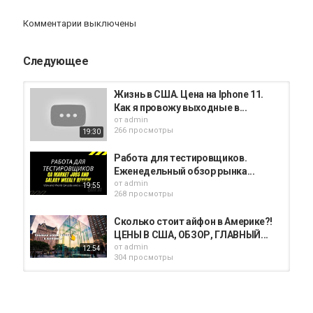
Комментарии выключены
Следующее
Жизнь в США. Цена на Iphone 11.
Как я провожу выходные в...
от
admin
266 просмотры
19:30
Работа для тестировщиков.
Еженедельный обзор рынка...
от
admin
19:55
268 просмотры
Сколько стоит айфон в Америке?!
ЦЕНЫ В США, ОБЗОР, ГЛАВНЫЙ...
от
admin
12:54
304 просмотры
Работаю курьером Яндекс.Еды
чтобы купить iPhone, сколько...
от
admin
24:29