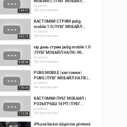
МОБАИЛ | | ПУБГ МОБАЙЛ...
от
admin
332 просмотры
1:49:17
КАСТОМКИ СТРИМ pubg
mobile 1.0 | ПУБГ МОБАЙЛ...
от
admin
269 просмотры
6:52:13
vip день стрим pubg mobile 1.0
| ПУБГ МОБАЙЛ НА ПК | 90...
от
admin
302 просмотры
8:08:04
PUBG MOBILE | кастомки |
PUBG | ПУБГ МОБАЙЛ НА ПК |...
от
admin
381 просмотры
7:35:26
КАСТОМКИ ПУБГ МОБАИЛ |
РОЗЫГРЫШ 14 РП | ПУБГ...
от
admin
333 просмотры
7:13:38
iPhone'da km düşürme yöntemi