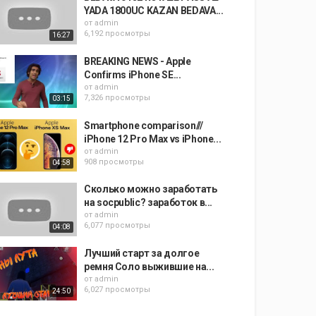
YADA 1800UC KAZAN BEDAVA...
от
admin
6,192 просмотры
16:27
BREAKING NEWS - Apple
Confirms iPhone SE...
от
admin
7,326 просмотры
03:15
Smartphone comparison///
iPhone 12 Pro Max vs iPhone...
от
admin
908 просмотры
04:58
Сколько можно заработать
на socpublic? заработок в...
от
admin
6,077 просмотры
04:08
Лучший старт за долгое
ремня Соло выжившие на...
от
admin
6,027 просмотры
24:50