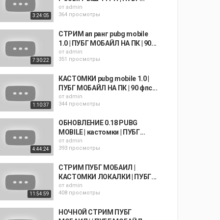
от
admin
364 просмотры
3:24:05
СТРИМ ап ранг pubg mobile
1.0 | ПУБГ МОБАЙЛ НА ПК | 90...
от
admin
351 просмотры
7:30:22
КАСТОМКИ pubg mobile 1.0 |
ПУБГ МОБАЙЛ НА ПК | 90 фпс...
от
admin
344 просмотры
1:10:37
ОБНОВЛЕНИЕ 0.18 PUBG
MOBILE | кастомки | ПУБГ...
от
admin
393 просмотры
4:44:24
СТРИМ ПУБГ МОБАИЛ |
КАСТОМКИ ЛОКАЛКИ | ПУБГ...
от
admin
408 просмотры
11:54:59
НОЧНОЙ СТРИМ ПУБГ