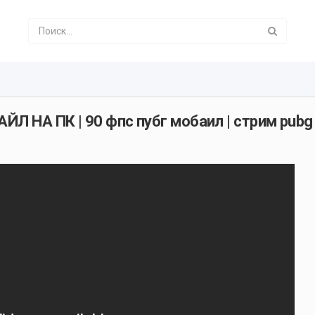
ЙЛ НА ПК | 90 фпс пубг мобаил | стрим pubg