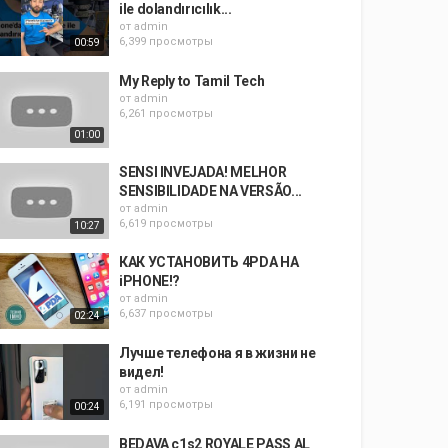
ile dolandırıcılık...
от
admin
6,399 просмотры
00:59
My Reply to Tamil Tech
от
admin
6,261 просмотры
01:00
SENSI INVEJADA! MELHOR
SENSIBILIDADE NA VERSÃO...
от
admin
6,619 просмотры
10:27
КАК УСТАНОВИТЬ 4PDA НА
iPHONE!?
от
admin
6,637 просмотры
02:24
Лучше телефона я в жизни не
видел!
от
admin
6,191 просмотры
00:24
BEDAVA c1s2 ROYALE PASS AL