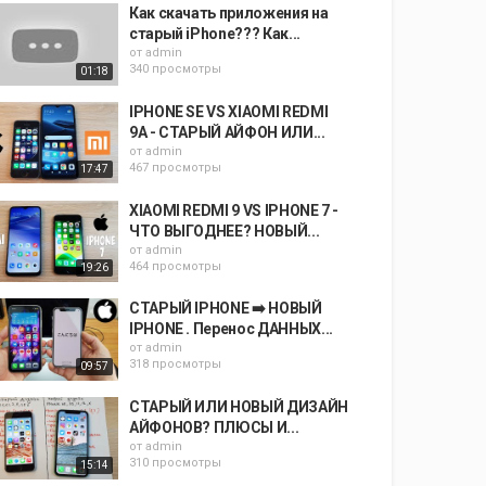
Как скачать приложения на
старый iPhone??? Как...
от
admin
340 просмотры
01:18
IPHONE SE VS XIAOMI REDMI
9A - СТАРЫЙ АЙФОН ИЛИ...
от
admin
467 просмотры
17:47
XIAOMI REDMI 9 VS IPHONE 7 -
ЧТО ВЫГОДНЕЕ? НОВЫЙ...
от
admin
464 просмотры
19:26
СТАРЫЙ IPHONE ➡️ НОВЫЙ
IPHONE . Перенос ДАННЫХ...
от
admin
318 просмотры
09:57
СТАРЫЙ ИЛИ НОВЫЙ ДИЗАЙН
АЙФОНОВ? ПЛЮСЫ И...
от
admin
310 просмотры
15:14