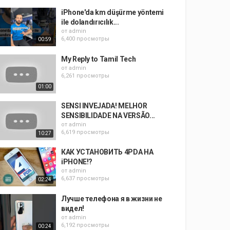
iPhone'da km düşürme yöntemi
ile dolandırıcılık...
от
admin
6,400 просмотры
00:59
My Reply to Tamil Tech
от
admin
6,261 просмотры
01:00
SENSI INVEJADA! MELHOR
SENSIBILIDADE NA VERSÃO...
от
admin
6,619 просмотры
10:27
КАК УСТАНОВИТЬ 4PDA НА
iPHONE!?
от
admin
6,637 просмотры
02:24
Лучше телефона я в жизни не
видел!
от
admin
6,192 просмотры
00:24