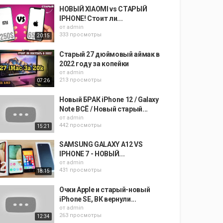
НОВЫЙ XIAOMI vs СТАРЫЙ
IPHONE! Стоит ли...
от
admin
333 просмотры
20:15
Старый 27 дюймовый аймак в
2022 году за копейки
от
admin
213 просмотры
07:26
Новый БРАК iPhone 12 / Galaxy
Note ВСЁ / Новый старый...
от
admin
442 просмотры
15:21
SAMSUNG GALAXY A12 VS
IPHONE 7 - НОВЫЙ...
от
admin
431 просмотры
18:15
Очки Apple и старый-новый
iPhone SE, ВК вернули...
от
admin
263 просмотры
12:34