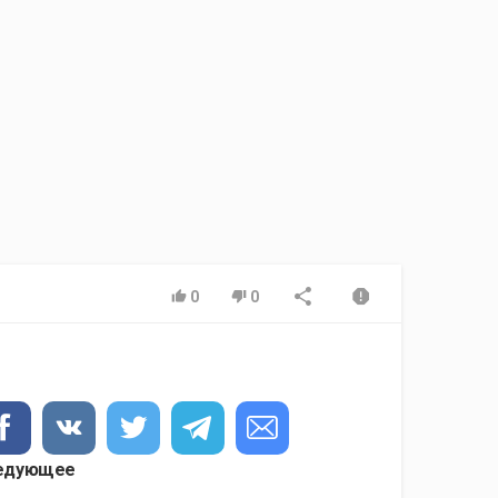
0
0
едующее