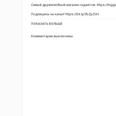
Самый дружелюбный магазин гаджетов:
https://bigg
Подпишись на канал!
https://bit.ly/3bZpZnH
Telegram: https://t.me/newtonlabs
ПОКАЗАТЬ БОЛЬШЕ
Instagram:
https://www.instagram.com/newtonlabsby/
Комментарии выключены
Instagram:
https://www.instagram.com/avasiljev/
Twitter:
https://twitter.com/newtonlabsby
#iphonese #apple #se2022
Категория
iPhone 5 обзор