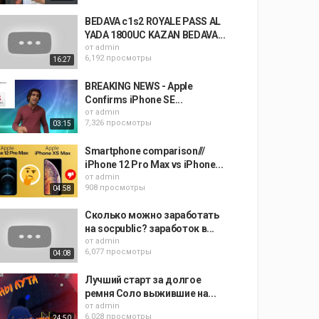
BEDAVA c1s2 ROYALE PASS AL
YADA 1800UC KAZAN BEDAVA...
от
admin
6,192 просмотры
16:27
BREAKING NEWS - Apple
Confirms iPhone SE...
от
admin
7,326 просмотры
03:15
Smartphone comparison///
iPhone 12 Pro Max vs iPhone...
от
admin
908 просмотры
04:58
Сколько можно заработать
на socpublic? заработок в...
от
admin
6,077 просмотры
04:08
Лучший старт за долгое
ремня Соло выжившие на...
от
admin
6,028 просмотры
24:50