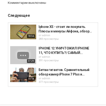
iphone
Комментарии выключены
Следующее
Iphone XS - стоит ли покупать.
Плюсы и минусы Айфона, обзор...
от
admin
18:56
283 просмотры
IPHONE 12 УНИЧТОЖИЛ IPHONE
11, ЧТО КУПИТЬ?/ САМЫЙ...
от
admin
391 просмотры
37:29
Битва гигантов. Сравнительный
обзор камер iPhone 7 Plus и...
от
admin
14:14
377 просмотры
VIVO IQOO 7, Xiaomi Mi 11, Galaxy
S21 Сравнительный обзор трёх...
от
admin
10:02
320 просмотры