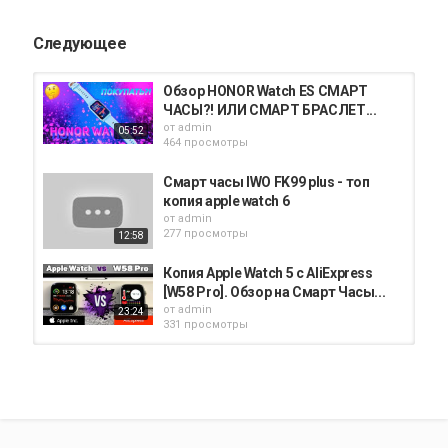
Bluetooth. Смарт часы X6 Band представлены в нескольких
вариантах расцветок.
Следующее
Категория
Apple Watch
Обзор HONOR Watch ES СМАРТ
ЧАСЫ?! ИЛИ СМАРТ БРАСЛЕТ...
от
admin
05:52
464 просмотры
Смарт часы IWO FK99 plus - топ
копия apple watch 6
от
admin
277 просмотры
12:58
Копия Apple Watch 5 с AliExpress
[W58 Pro]. Обзор на Смарт Часы...
от
admin
23:24
331 просмотры
Смарт часы Apple Watch SE | Будет
ли бестселлером Apple Watch...
от
admin
04:05
481 просмотры