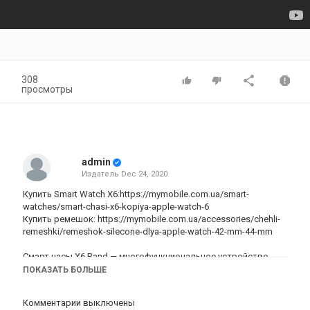
308
просмотры
admin
Издатель
Dec 24, 2020
Купить Smart Watch Х6:https://mymobile.com.ua/smart-
watches/smart-chasi-x6-kopiya-apple-watch-6
Купить ремешок:
https://mymobile.com.ua/accessories/chehli-
remeshki/remeshok-silecone-dlya-apple-watch-42-mm-44-mm
Смарт часы X6 Band — многофункциональное устройство,
которое является бюджетной заменой Apple Watch. В этой
ПОКАЗАТЬ БОЛЬШЕ
модели пользователю доступны основные функции умных
часов. Устройство совместимо со смартфонами на iOS и
Комментарии выключены
Android, подключение к ним осуществляется с помощью