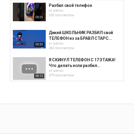
Разбил свой телефон
от
admin
232 просмотры
00:25
Дикий ШКОЛЬНИК РАЗБИЛ свой
ТЕЛЕФОН из за БРАВЛ СТАРС...
от
admin
00:35
262 просмотры
Я СКИНУЛ ТЕЛЕФОН С 17 ЭТАЖА!
Что делать если разбил...
от
admin
379 просмотры
06:12
Короче говоря(разбил свой
телефон
от
admin
413 просмотры
02:37
ЧУТЬ НЕ РАЗБИЛ ТЕЛЕФОН
от
admin
339 просмотры
10:51