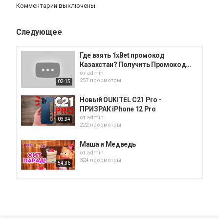
Комментарии выключены
#промокодфрифаер
Следующее
#фрифаерпромокод
#промокоднаалока
Где взять 1xBet промокод
Казахстан? Получить Промокод...
от
admin
257 просмотры
02:15
Новый OUKITEL C21 Pro -
ПРИЗРАК iPhone 12 Pro
от
admin
03:34
222 просмотры
Маша и Медведь
от
admin
324 просмотры
54:36
ГАИШНИК ОСТАНОВИЛ ПРИЗРАК
ЛАМБОРГИНИ ВЛАДА А4 В ГТА...
от
admin
11:45
313 просмотры