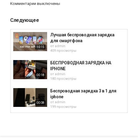
iPhone 11 PRO обзор
Комментарии выключены
Следующее
Лучшая беспроводная зарядка
для смартфона
от
admin
10:15
409 просмотры
БЕСПРОВОДНАЯ ЗАРЯДКА НА
IPHONE
от
admin
00:18
180 просмотры
Беспроводная зарядка 3 в 1 для
iphone
от
admin
00:08
199 просмотры
Беспроводная зарядка для
IPhone
от
admin
00:36
210 просмотры