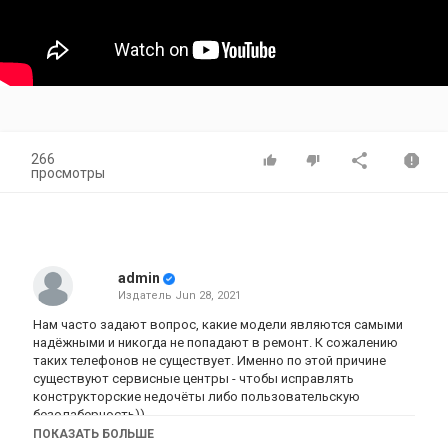
266
просмотры
admin
Издатель
Jun 28, 2021
Нам часто задают вопрос, какие модели являются самыми
надёжными и никогда не попадают в ремонт. К сожалению
таких телефонов не существует. Именно по этой причине
существуют сервисные центры - чтобы исправлять
конструкторские недочёты либо пользовательскую
безолаберность))
Но действительно, есть телефоны, которые называют
ПОКАЗАТЬ БОЛЬШЕ