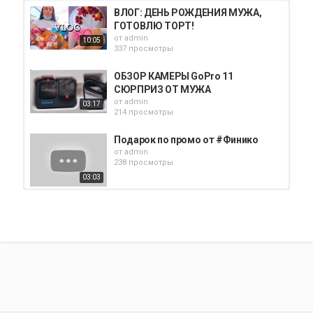
ВЛОГ: ДЕНЬ РОЖДЕНИЯ МУЖА,
ГОТОВЛЮ ТОРТ!
от
admin
10:05
337 просмотры
ОБЗОР КАМЕРЫ GoPro 11
СЮРПРИЗ ОТ МУЖА
от
admin
03:17
214 просмотры
Подарок по промо от #Финико
от
admin
238 просмотры
03:03
vlog СЮРПРИЗ ДЛЯ
ПОДПИСЧИКОВ | ПЕРВАЯ...
от
admin
08:57
277 просмотры
Анекдот про мужа #анекдот
#прикол #shorts #viral
от
admin
150 просмотры
00:28