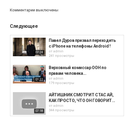
Комментарии выключены
Следующее
Павел Дуров призвал переходить
с iPhone на телефоны Android !
от
admin
02:24
241 просмотры
Верховный комиссар ООН по
правам человека...
от
admin
01:22
179 просмотры
АЙТИШНИК СМОТРИТ СТАС АЙ,
КАК ПРОСТО, ЧТО ОН ГОВОРИТ...
от
admin
344 просмотры
07:18
ЛЕСЕНКА#28 | Киберспортсмен
Zlobina_Liza против...
от
admin
37:36