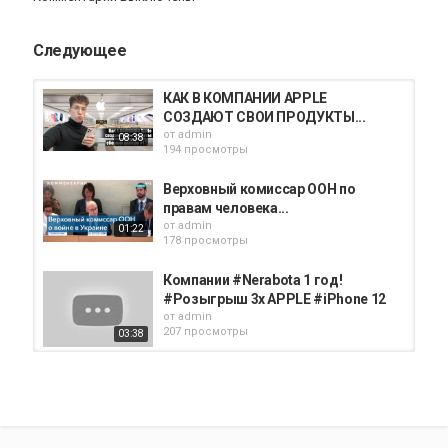
Следующее
КАК В КОМПАНИИ APPLE
СОЗДАЮТ СВОИ ПРОДУКТЫ...
от
admin
08:38
194 просмотры
Верховный комиссар ООН по
правам человека...
от
admin
01:22
178 просмотры
Компании #Nerabota 1 год!
#Розыгрыш 3х APPLE #iPhone 12
от
admin
207 просмотры
03:38
РКН блокирует мой канал /
Мизулина против Scally Milano /...
от
admin
46:55
163 просмотры