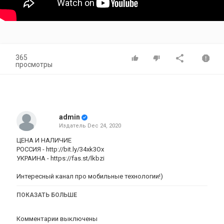
365
просмотры
admin
Издатель
Dec 24, 2020
ЦЕНА И НАЛИЧИЕ
РОССИЯ -
http://bit.ly/34xk3Ox
УКРАИНА -
https://fas.st/lkbzi
Интересный канал про мобильные технологии!)
Категория
ПОКАЗАТЬ БОЛЬШЕ
iPhone 8 plus обзор
Комментарии выключены