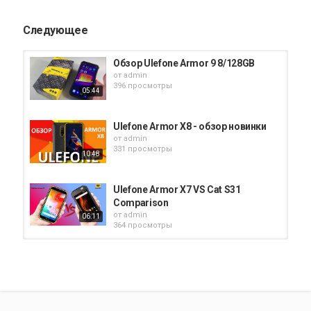
Следующее
Обзор Ulefone Armor 9 8/128GB
от
admin
396 просмотры
05:44
Ulefone Armor X8 - обзор новинки
от
admin
331 просмотры
10:48
Ulefone Armor X7 VS Cat S31
Comparison
от
admin
06:11
364 просмотры
Обзор Ulefone Armor 11 - мощный
защищенный смартфон!
от
admin
07:45
329 просмотры