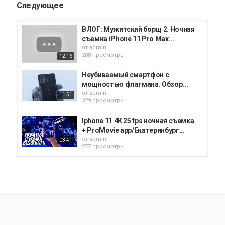
Следующее
ВЛОГ: Мужитский борщ 2. Ночная
съемка iPhone 11 Pro Max...
от
admin
288 просмотры
12:16
Неубиваемый смартфон с
мощностью флагмана. Обзор...
от
admin
11:51
329 просмотры
Iphone 11 4K 25 fps ночная съемка
+ ProMovie app/Екатеринбург...
от
admin
03:41
277 просмотры
Ulefone Armor X8 - обзор новинки
от
admin
332 просмотры
10:48
Обзор Ulefone Armor X8
от
admin