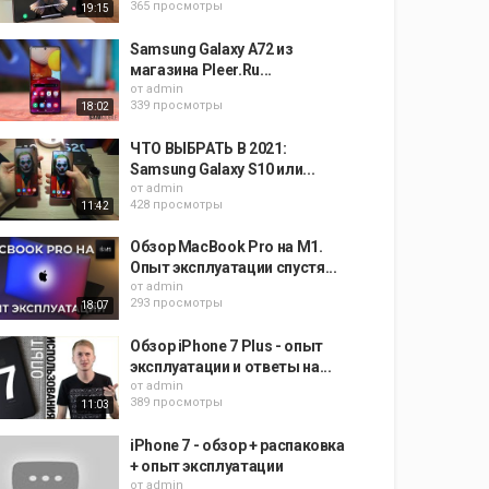
365 просмотры
19:15
Samsung Galaxy A72 из
магазина Pleer.Ru...
от
admin
339 просмотры
18:02
ЧТО ВЫБРАТЬ В 2021:
Samsung Galaxy S10 или...
от
admin
428 просмотры
11:42
Обзор MacBook Pro на M1.
Опыт эксплуатации спустя...
от
admin
293 просмотры
18:07
Обзор iPhone 7 Plus - опыт
эксплуатации и ответы на...
от
admin
389 просмотры
11:03
iPhone 7 - обзор + распаковка
+ опыт эксплуатации
от
admin