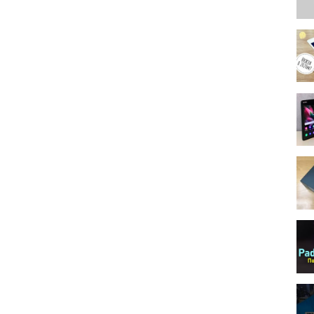
играх и мобильных приложениях для Android и iOS, делаю
дкасты!