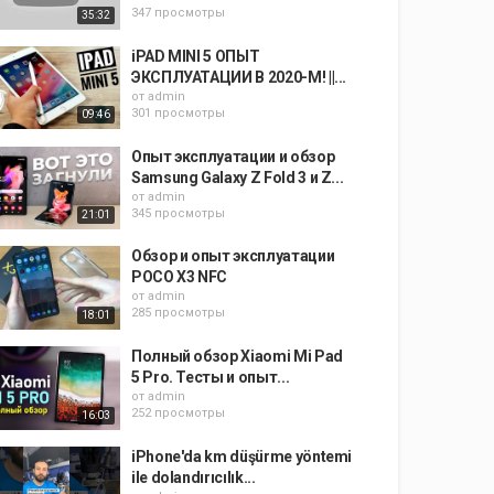
347 просмотры
35:32
iPAD MINI 5 ОПЫТ
ЭКСПЛУАТАЦИИ В 2020-М! ||...
от
admin
301 просмотры
09:46
Опыт эксплуатации и обзор
Samsung Galaxy Z Fold 3 и Z...
от
admin
345 просмотры
21:01
Обзор и опыт эксплуатации
POCO X3 NFC
от
admin
285 просмотры
18:01
Полный обзор Xiaomi Mi Pad
5 Pro. Тесты и опыт...
от
admin
252 просмотры
16:03
iPhone'da km düşürme yöntemi
ile dolandırıcılık...