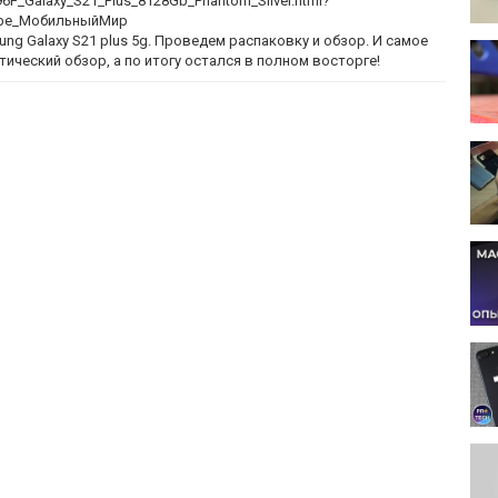
6F_Galaxy_S21_Plus_8128Gb_Phantom_Silver.html?
ube_МобильныйМир
ng Galaxy S21 plus 5g. Проведем распаковку и обзор. И самое
итический обзор, а по итогу остался в полном восторге!