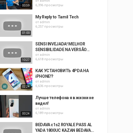
от
admin
6,396 просмотры
00:59
My Reply to Tamil Tech
от
admin
6,257 просмотры
01:00
SENSI INVEJADA! MELHOR
SENSIBILIDADE NA VERSÃO...
от
admin
6,618 просмотры
10:27
КАК УСТАНОВИТЬ 4PDA НА
iPHONE!?
от
admin
6,636 просмотры
02:24
Лучше телефона я в жизни не
видел!
от
admin
6,189 просмотры
00:24
BEDAVA c1s2 ROYALE PASS AL
YADA 1800UC KAZAN BEDAVA...