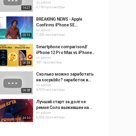
от
admin
6,190 просмотры
16:27
BREAKING NEWS - Apple
Confirms iPhone SE...
от
admin
7,326 просмотры
03:15
Smartphone comparison///
iPhone 12 Pro Max vs iPhone...
от
admin
907 просмотры
04:58
Сколько можно заработать
на socpublic? заработок в...
от
admin
6,073 просмотры
04:08
Лучший старт за долгое
ремня Соло выжившие на...
от
admin
6,026 просмотры
24:50