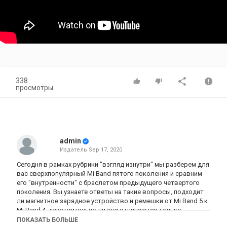
338
просмотры
admin
Издатель
Sep 17, 2020
Сегодня в рамках рубрики "взгляд изнутри" мы разберем для
вас сверхпопулярный Mi Band пятого поколения и сравним
его "внутренности" с браслетом предыдущего четвертого
поколения. Вы узнаете ответы на такие вопросы, подходит
ли магнитное зарядное устройство и ремешки от Mi Band 5 к
Mi Band 4, действительно ли они отличаются только
размером дисплея и есть ли в младшей версии пятого
ПОКАЗАТЬ БОЛЬШЕ