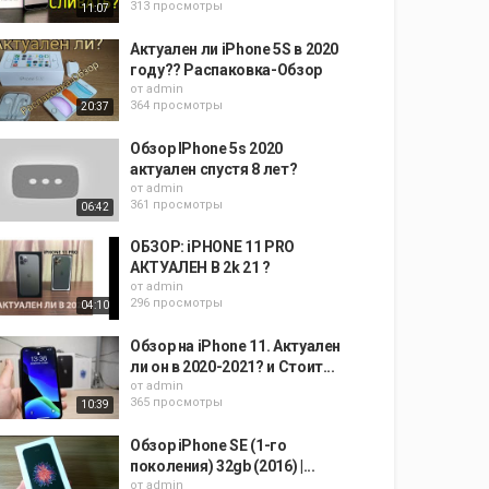
313 просмотры
11:07
Актуален ли iPhone 5S в 2020
году?? Распаковка-Обзор
от
admin
364 просмотры
20:37
Обзор IPhone 5s 2020
актуален спустя 8 лет?
от
admin
361 просмотры
06:42
ОБЗОР: iPHONE 11 PRO
АКТУАЛЕН В 2k 21 ?
от
admin
296 просмотры
04:10
Обзор на iPhone 11. Актуален
ли он в 2020-2021? и Стоит...
от
admin
365 просмотры
10:39
Обзор iPhone SE (1-го
поколения) 32gb (2016) |...
от
admin