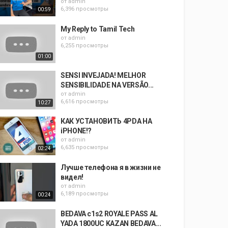
от
admin
6,396 просмотры
00:59
My Reply to Tamil Tech
от
admin
6,255 просмотры
01:00
SENSI INVEJADA! MELHOR
SENSIBILIDADE NA VERSÃO...
от
admin
6,616 просмотры
10:27
КАК УСТАНОВИТЬ 4PDA НА
iPHONE!?
от
admin
6,635 просмотры
02:24
Лучше телефона я в жизни не
видел!
от
admin
6,189 просмотры
00:24
BEDAVA c1s2 ROYALE PASS AL
YADA 1800UC KAZAN BEDAVA...