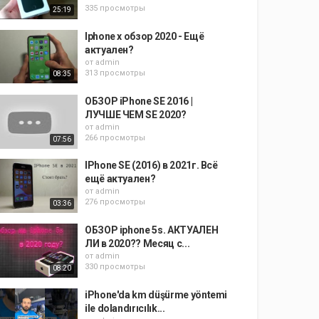
335 просмотры
25:19
Iphone x обзор 2020 - Ещё
актуален?
от
admin
313 просмотры
08:35
ОБЗОР iPhone SE 2016 |
ЛУЧШЕ ЧЕМ SE 2020?
от
admin
266 просмотры
07:56
IPhone SE (2016) в 2021г. Всё
ещё актуален?
от
admin
276 просмотры
03:36
ОБЗОР iphone 5s. АКТУАЛЕН
ЛИ в 2020?? Месяц с...
от
admin
330 просмотры
08:20
iPhone'da km düşürme yöntemi
ile dolandırıcılık...