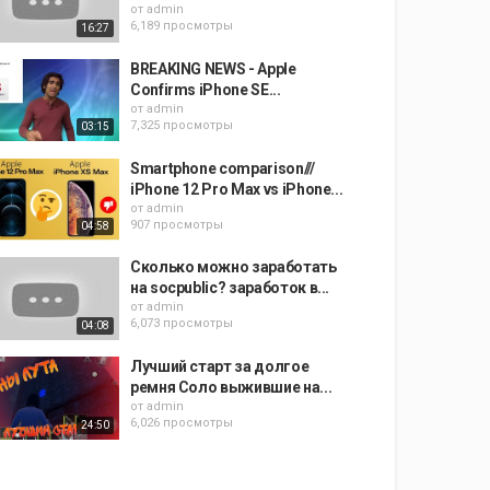
от
admin
6,189 просмотры
16:27
BREAKING NEWS - Apple
Confirms iPhone SE...
от
admin
7,325 просмотры
03:15
Smartphone comparison///
iPhone 12 Pro Max vs iPhone...
от
admin
907 просмотры
04:58
Сколько можно заработать
на socpublic? заработок в...
от
admin
6,073 просмотры
04:08
Лучший старт за долгое
ремня Соло выжившие на...
от
admin
6,026 просмотры
24:50