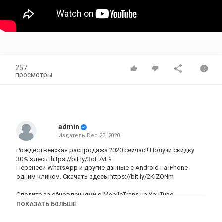
257
просмотры
admin
Издатель
Dec 23, 2020
Рождественская распродажа 2020 сейчас!! Получи скидку
30% здесь:
https://bit.ly/3oL7vL9
Перенеси WhatsApp и другие данные с Android на iPhone
одним кликом. Скачать здесь:
https://bit.ly/2KiZONm
Следите за обновлениями о MobileTrans на YouTube
http://www.youtube.com/c/WondershareMobileTrans
ПОКАЗАТЬ БОЛЬШЕ
Регистрируйся в Letyshops и экономь:
http://fas.st/_Mj3N